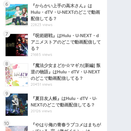
6
『からかい上手の高木さん』は
Hulu・dTV・U-NEXTのどこで動画
配信してる？
22823 views
7
『呪術廻戦』はHulu・U-NEXT・d
アニメストアのどこで動画配信して
る？
21685 views
8
『魔法少女まどか☆マギカ[新編] 叛
逆の物語』はHulu・dTV・U-NEXT
のどこで動画配信してる？
20451 views
9
『夏目友人帳』はHulu・dTV・U-
NEXTのどこで動画配信してる？
20126 views
10
『やはり俺の青春ラブコメはまちが