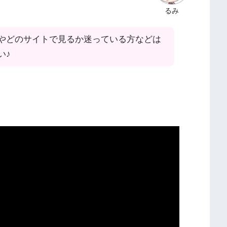
るみ
やどのサイトで見るか迷っている方などは
い♪