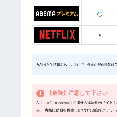
○
×
配信状況は随時変わりますので、最新の配信情報は
【危険】注意して下さい
Anitubeやkissanimeなど
海外の違法動画サイト
を
険。
実際に動画を再生しただけで感染した
とい