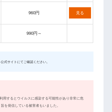
960円
見る
990円～
各公式サイトにてご確認ください。
利用するとウイルスに感染する可能性があり非常に危
う旨を発信している被害者もいました。