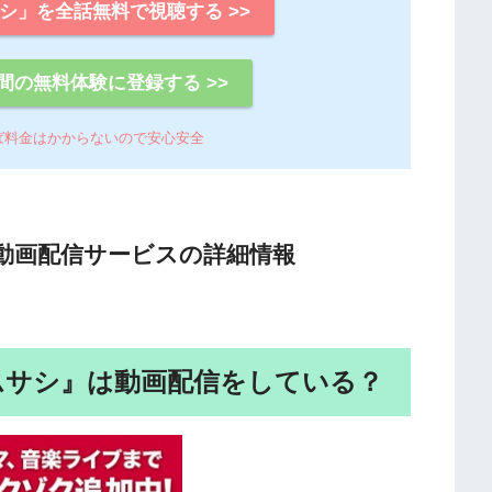
シ」を全話無料で視聴する >>
間の無料体験に登録する >>
ば料金はかからないので安心安全
動画配信サービスの詳細情報
ムサシ』は動画配信をしている？