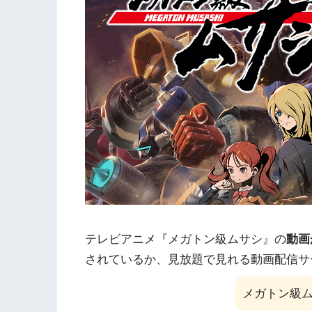
テレビアニメ『メガトン級ムサシ』の
動画
されているか、見放題で見れる動画配信サ
メガトン級