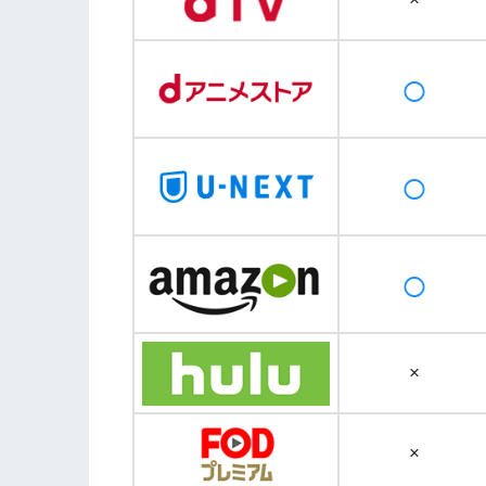
○
○
○
×
×