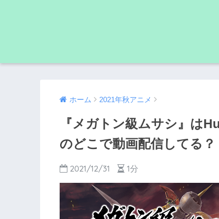
ホーム
2021年秋アニメ
『メガトン級ムサシ』はHul
のどこで動画配信してる？
2021/12/31
1分