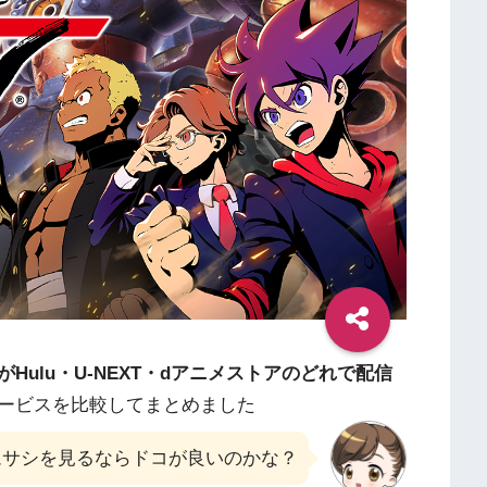
がHulu・U-NEXT・dアニメストアのどれで配信
ービスを比較してまとめました
ムサシを見るならドコが良いのかな？