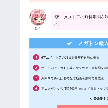
dアニメストアの無料期間を
い。
みう
「メガトン級
dアニメストアの31日週間無料体験に登録
サイト内でメガトン級ムサシのアニメ動画を無
期間内であれば他の配信動画も無料で見放題
アニメだけなら月額440円
で業界トップ
（税込）
＼ 登録後す