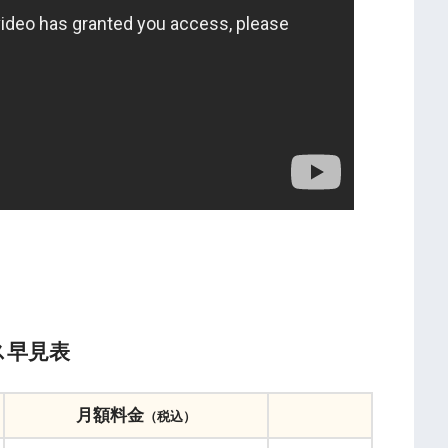
ス早見表
月額料金
（税込）