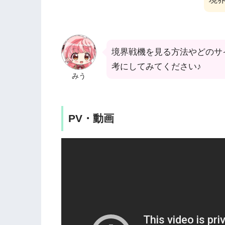
境界戦機を見る方法やどのサ
考にしてみてください♪
みう
PV・動画