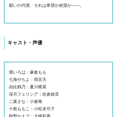
願いの代償、それは希望か絶望か――。
キャスト・声優
環いろは：麻倉もも
七海やちよ：雨宮天
由比鶴乃：夏川椎菜
深月フェリシア：佐倉綾音
二葉さな：小倉唯
十咎ももこ：小松未可子
秋野かえで：大橋彩香