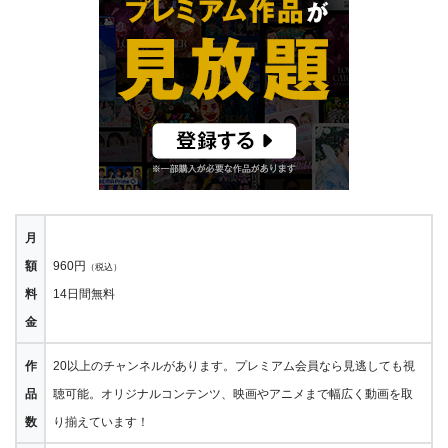
月
額
960円
（税込）
料
14日間無料
金
作
20以上のチャンネルがあります。プレミアム会員なら見逃しても視
品
聴可能。オリジナルコンテンツ、映画やアニメまで幅広く動画を取
数
り揃えています！