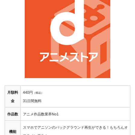
月額料
440円
（税込）
金
31日間無料
作品数
アニメ作品数業界No1
スマホでアニソンのバックグラウンド再生ができる！もちろんオ
機能