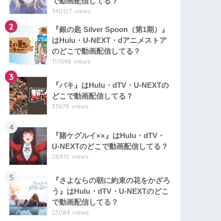
で動画配信してる？
340127 views
2
『銀の匙 Silver Spoon（第1期）』
はHulu・U-NEXT・dアニメストア
のどこで動画配信してる？
117048 views
3
『バキ』はHulu・dTV・U-NEXTの
どこで動画配信してる？
33678 views
4
『賭ケグルイ××』はHulu・dTV・
U-NEXTのどこで動画配信してる？
28910 views
5
『さよならの朝に約束の花をかざろ
う』はHulu・dTV・U-NEXTのどこ
で動画配信してる？
23084 views