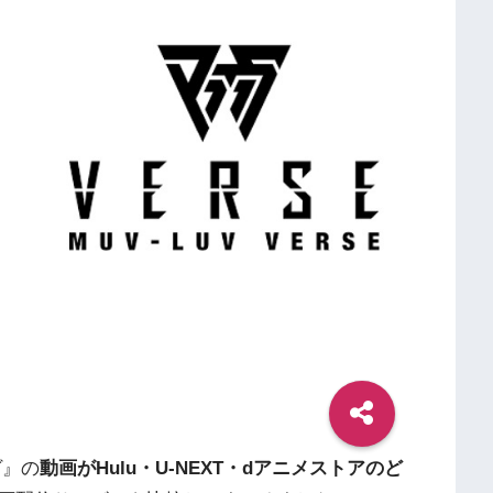
ヴ』の
動画がHulu・U-NEXT・dアニメストアのど