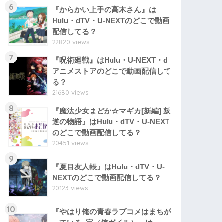
6
『からかい上手の高木さん』は
Hulu・dTV・U-NEXTのどこで動画
配信してる？
22820 views
7
『呪術廻戦』はHulu・U-NEXT・d
アニメストアのどこで動画配信して
る？
21680 views
8
『魔法少女まどか☆マギカ[新編] 叛
逆の物語』はHulu・dTV・U-NEXT
のどこで動画配信してる？
20451 views
9
『夏目友人帳』はHulu・dTV・U-
NEXTのどこで動画配信してる？
20123 views
10
『やはり俺の青春ラブコメはまちが