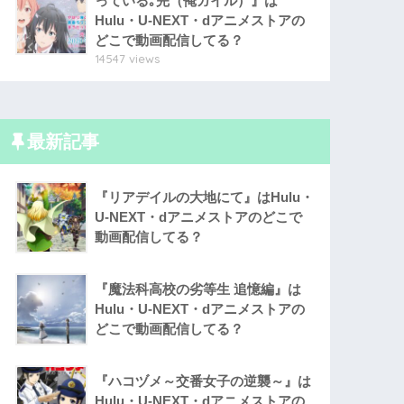
っている｡完（俺ガイル）』は
Hulu・U-NEXT・dアニメストアの
どこで動画配信してる？
14547 views
最新記事
『リアデイルの大地にて』はHulu・
U-NEXT・dアニメストアのどこで
動画配信してる？
『魔法科高校の劣等生 追憶編』は
Hulu・U-NEXT・dアニメストアの
どこで動画配信してる？
『ハコヅメ～交番女子の逆襲～』は
Hulu・U-NEXT・dアニメストアの