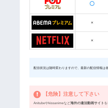
○
×
×
配信状況は随時変わりますので、最新の配信情報は
【危険】注意して下さい
Anitubeやkissanimeなど
海外の違法動画サイト
を