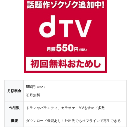
550円
（税込）
月額料金
初月無料
作品数
ドラマやバラエティ、カラオケ・MVも含めて多数
機能
ダウンロード機能あり！外出先でもオフラインで再生できる