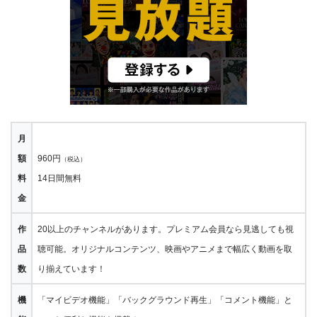
月
額
960円
（税込）
料
14日間無料
金
作
20以上のチャンネルがあります。プレミアム会員なら見逃しても視
品
聴可能。オリジナルコンテンツ、映画やアニメまで幅広く動画を取
数
り揃えています！
機
「マイビデオ機能」「バックグラウンド再生」「コメント機能」と