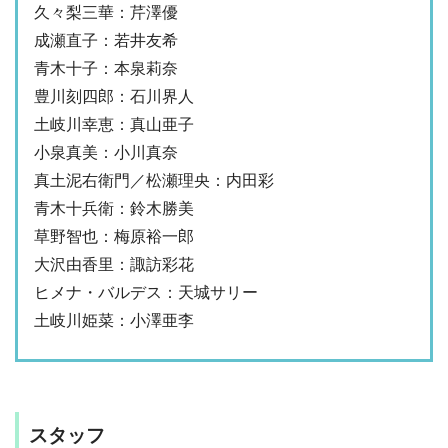
久々梨三華：芹澤優
成瀬直子：若井友希
青木十子：本泉莉奈
豊川刻四郎：石川界人
土岐川幸恵：真山亜子
小泉真美：小川真奈
真土泥右衛門／松瀬理央：内田彩
青木十兵衛：鈴木勝美
草野智也：梅原裕一郎
大沢由香里：諏訪彩花
ヒメナ・バルデス：天城サリー
土岐川姫菜：小澤亜李
スタッフ