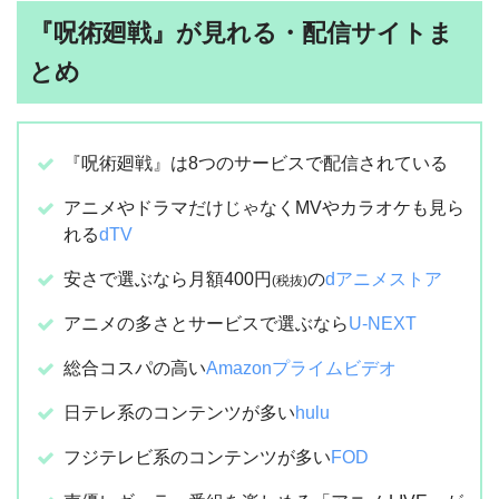
『呪術廻戦』が見れる・配信サイトま
とめ
『呪術廻戦』は8つのサービスで配信されている
アニメやドラマだけじゃなくMVやカラオケも見ら
れる
dTV
安さで選ぶなら月額400円
の
dアニメストア
(税抜)
アニメの多さとサービスで選ぶなら
U-NEXT
総合コスパの高い
Amazonプライムビデオ
日テレ系のコンテンツが多い
hulu
フジテレビ系のコンテンツが多い
FOD