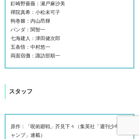
釘崎野薔薇：瀬戸麻沙美
禪院真希：小松未可子
狗巻棘：内山昂輝
パンダ：関智一
七海建人：津田健次郎
五条悟：中村悠一
両面宿儺：諏訪部順一
スタッフ
原作：「呪術廻戦」芥見下々（集英社「週刊少年ジ
ャンプ」連載）