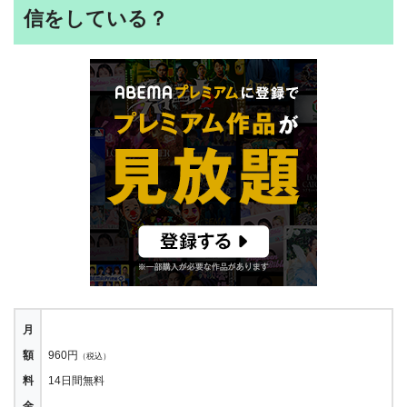
信をしている？
月
額
960円
（税込）
料
14日間無料
金