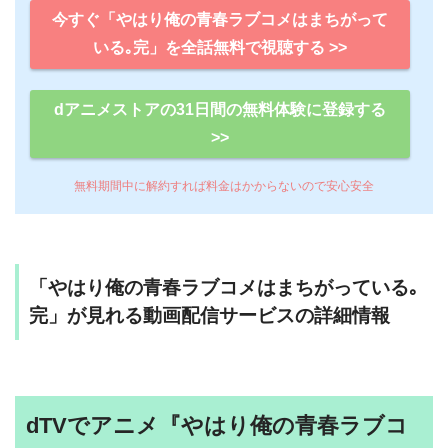
今すぐ「やはり俺の青春ラブコメはまちがって
いる｡完」を全話無料で視聴する >>
dアニメストアの31日間の無料体験に登録する
>>
無料期間中に解約すれば料金はかからないので安心安全
「やはり俺の青春ラブコメはまちがっている｡
完」が見れる動画配信サービスの詳細情報
dTVでアニメ『やはり俺の青春ラブコ