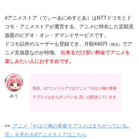
dアニメストア（でぃーあにめすとあ）はNTTドコモとド
コモ・アニメストアが運営する、アニメに特化した定額見
放題のビデオ・オン・デマンドサービスです。
ドコモ以外のユーザーも登録でき、月額440円
でア
（税込）
ニメ見放題なのが特徴。
出来るだけ安い料金でアニメを
楽しみたい人におすすめです。
現在、dアニメストアではアニメ『やはり俺の青春
みう
ラブコメはまちがっている｡完』は配信しています
>>
アニメ『やはり俺の青春ラブコメはまちがっている｡
完』を見れるdアニメストアはこちら