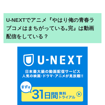
U-NEXTでアニメ『やはり俺の青春ラ
ブコメはまちがっている｡完』は動画
配信をしている？