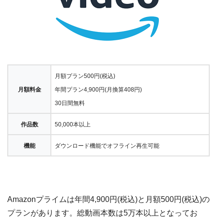
月額プラン500円(税込)
月額料金
年間プラン4,900円(月換算408円)
30日間無料
作品数
50,000本以上
機能
ダウンロード機能でオフライン再生可能
Amazonプライムは年間4,900円(税込)と月額500円(税込)の
プランがあります。総動画本数は5万本以上となってお