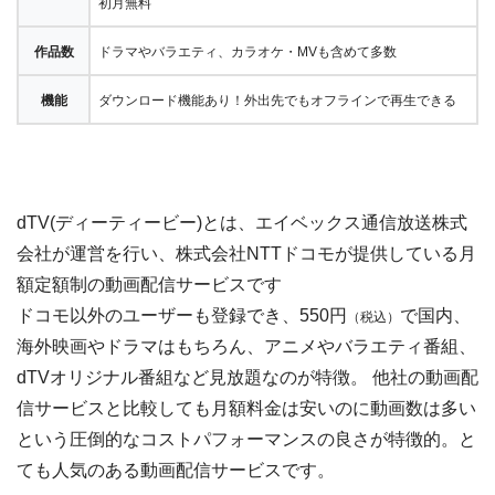
初月無料
作品数
ドラマやバラエティ、カラオケ・MVも含めて多数
機能
ダウンロード機能あり！外出先でもオフラインで再生できる
dTV(ディーティービー)とは、エイベックス通信放送株式
会社が運営を行い、株式会社NTTドコモが提供している月
額定額制の動画配信サービスです
ドコモ以外のユーザーも登録でき、550円
で国内、
（税込）
海外映画やドラマはもちろん、アニメやバラエティ番組、
dTVオリジナル番組など見放題なのが特徴。 他社の動画配
信サービスと比較しても月額料金は安いのに動画数は多い
という圧倒的なコストパフォーマンスの良さが特徴的。と
ても人気のある動画配信サービスです。