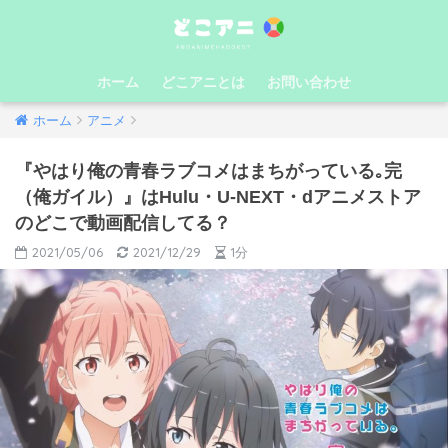
ホーム
どこアニとは
お問い合わせ
ホーム
アニメ
『やはり俺の青春ラブコメはまちがっている｡完
（俺ガイル）』はHulu・U-NEXT・dアニメストア
のどこで動画配信してる？
2021/05/06
2021/12/29
1分