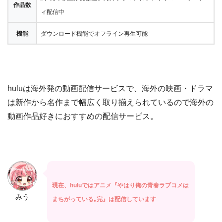
作品数
ィ配信中
機能
ダウンロード機能でオフライン再生可能
huluは海外発の動画配信サービスで、海外の映画・ドラマ
は新作から名作まで幅広く取り揃えられているので海外の
動画作品好きにおすすめの配信サービス。
現在、huluではアニメ『やはり俺の青春ラブコメは
みう
まちがっている｡完』は配信しています