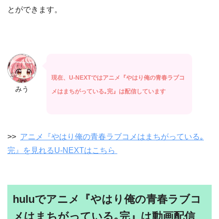
とができます。
現在、U-NEXTではアニメ『やはり俺の青春ラブコ
みう
メはまちがっている｡完』は配信しています
>>
アニメ『やはり俺の青春ラブコメはまちがっている｡
完』を見れるU-NEXTはこちら
huluでアニメ『やはり俺の青春ラブコ
メはまちがっている｡完』は動画配信