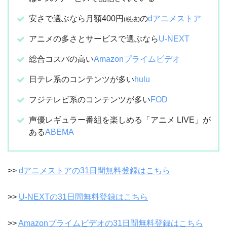
安さで選ぶなら月額400円
の
dアニメストア
(税抜)
アニメの多さとサービスで選ぶなら
U-NEXT
総合コスパの高い
Amazonプライムビデオ
日テレ系のコンテンツが多い
hulu
フジテレビ系のコンテンツが多い
FOD
声優レギュラー番組を楽しめる「アニメ LIVE」が
ある
ABEMA
>>
dアニメストアの31日間無料登録はこちら
>>
U-NEXTの31日間無料登録はこちら
>>
Amazonプライムビデオの31日間無料登録はこちら