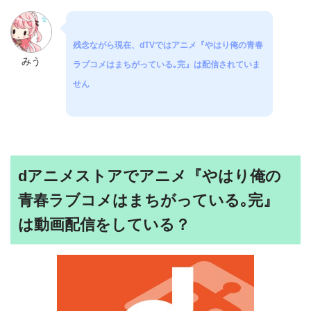
残念ながら現在、dTVではアニメ『やはり俺の青春
みう
ラブコメはまちがっている｡完』は配信されていま
せん
dアニメストアでアニメ『やはり俺の
青春ラブコメはまちがっている｡完』
は動画配信をしている？