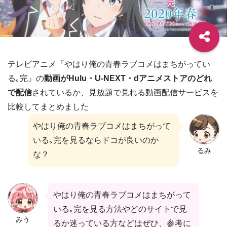
テレビアニメ『やはり俺の青春ラブコメはまちがってい
る｡完』の
動画がHulu・U-NEXT・dアニメストアのどれ
で配信
されているか、見放題で見れる動画配信サービスを
比較してまとめました
やはり俺の青春ラブコメはまちがって
いる｡完を見るならドコが良いのか
るみ
な？
やはり俺の青春ラブコメはまちがって
いる｡完を見る方法やどのサイトで見
みう
るか迷っている方などはぜひ、参考に