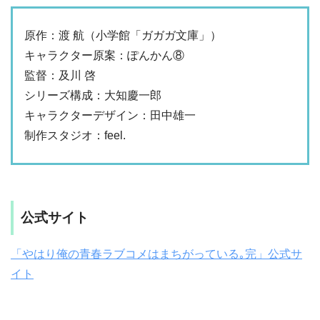
原作：渡 航（小学館「ガガガ文庫」）
キャラクター原案：ぽんかん⑧
監督：及川 啓
シリーズ構成：大知慶一郎
キャラクターデザイン：田中雄一
制作スタジオ：feel.
公式サイト
「やはり俺の青春ラブコメはまちがっている｡完」公式サ
イト