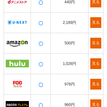
○
見る
440円
○
見る
2,189円
○
見る
500円
○
見る
1,026円
○
見る
976円
○
見る
960円