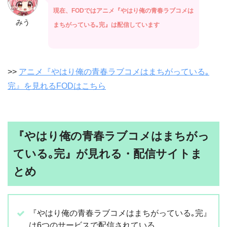
現在、FODではアニメ『やはり俺の青春ラブコメは
みう
まちがっている｡完』は配信しています
>>
アニメ『やはり俺の青春ラブコメはまちがっている｡
完』を見れるFODはこちら
『やはり俺の青春ラブコメはまちがっ
ている｡完』が見れる・配信サイトま
とめ
『やはり俺の青春ラブコメはまちがっている｡完』
は6つのサービスで配信されている