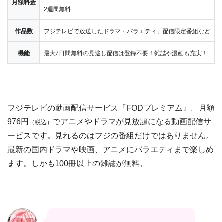
月額料金
2週間無料
作品数
フジテレビで放送したドラマ・バラエティ、配信限定番組など
機能
最大7日間無料の見逃し配信は登録不要！雑誌や漫画も充実！
フジテレビの動画配信サービス『FODプレミアム』。月額
976円
でアニメやドラマが見放題になる動画配信サ
（税込）
ービスです。見れるのはフジの番組だけではありません。
最新の国内ドラマや映画、アニメにバラエティまで楽しめ
ます。しかも100冊以上の雑誌が無料。