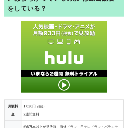
をしている？
月額料
1,026円
（税込）
金
2週間無料
約6万本以上が見放題。海外ドラマ、日テレドラマ・バラエテ