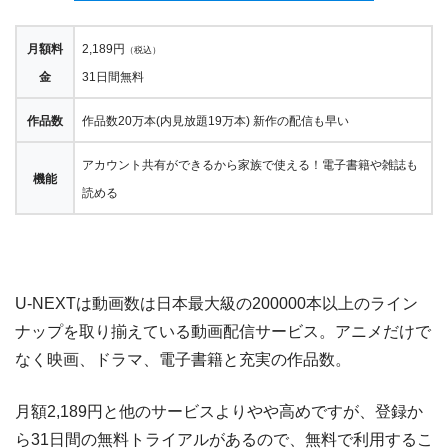
月額料
2,189円
（税込）
金
31日間無料
作品数
作品数20万本(内見放題19万本) 新作の配信も早い
アカウント共有ができるから家族で使える！電子書籍や雑誌も
機能
読める
U-NEXTは動画数は日本最大級の200000本以上のライン
ナップを取り揃えている動画配信サービス。アニメだけで
なく映画、ドラマ、電子書籍と充実の作品数。
月額2,189円と他のサービスよりやや高めですが、登録か
ら31日間の無料トライアルがあるので、無料で利用するこ