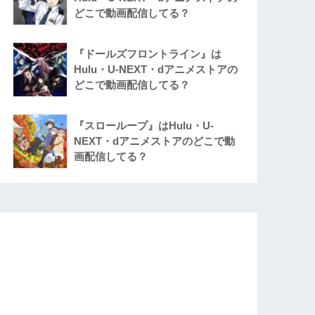
どこで動画配信してる？
『ドールズフロントライン』は
Hulu・U-NEXT・dアニメストアの
どこで動画配信してる？
『スローループ』はHulu・U-
NEXT・dアニメストアのどこで動
画配信してる？