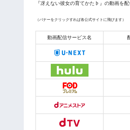
『冴えない彼女の育てかた♭』の動画を配
（バナーをクリックすれば各公式サイトに飛びます）
動画配信サービス名