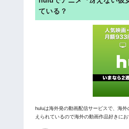
huluでアニメ『冴えない
ている？
huluは海外発の動画配信サービスで、海
えられているので海外の動画作品好きにお