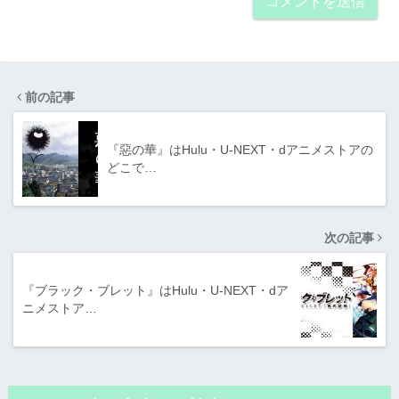
前の記事
『惡の華』はHulu・U-NEXT・dアニメストアの
どこで…
次の記事
『ブラック・ブレット』はHulu・U-NEXT・dア
ニメストア…