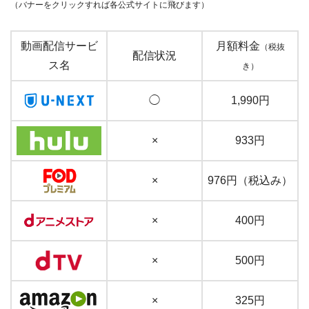
（バナーをクリックすれば各公式サイトに飛びます）
動画配信サービ
月額料金
（税抜
配信状況
ス名
き）
◯
1,990円
×
933円
×
976円（税込み）
×
400円
×
500円
×
325円