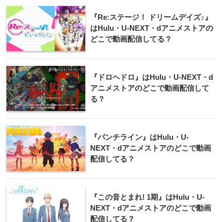
『Re:ステージ！ ドリームデイズ♪』
はHulu・U-NEXT・dアニメストアの
どこで動画配信してる？
『ドロヘドロ』はHulu・U-NEXT・d
アニメストアのどこで動画配信して
る？
『パンチライン』はHulu・U-
NEXT・dアニメストアのどこで動画
配信してる？
『この音とまれ! 1期』はHulu・U-
NEXT・dアニメストアのどこで動画
配信してる？