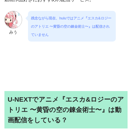
残念ながら現在、huluではアニメ『エスカ&ロジー
のアトリエ 〜黄昏の空の錬金術士〜』は配信され
みう
ていません
U-NEXTでアニメ『エスカ&ロジーのア
トリエ 〜黄昏の空の錬金術士〜』は動
画配信をしている？