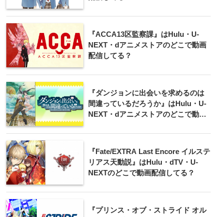
『ACCA13区監察課』はHulu・U-
NEXT・dアニメストアのどこで動画
配信してる？
『ダンジョンに出会いを求めるのは
間違っているだろうか』はHulu・U-
NEXT・dアニメストアのどこで動画
配信してる？
『Fate/EXTRA Last Encore イルステ
リアス天動説』はHulu・dTV・U-
NEXTのどこで動画配信してる？
『プリンス・オブ・ストライド オル