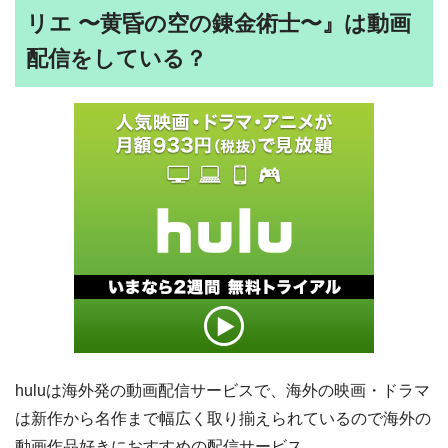
リエ 〜黄昏の空の錬金術士〜』は動画
配信をしている？
huluは海外発の動画配信サービスで、海外の映画・ドラマ
は新作から名作まで幅広く取り揃えられているので海外の
動画作品好きにおすすめの配信サービス。