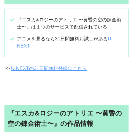
『エスカ&ロジーのアトリエ 〜黄昏の空の錬金術
士〜』は１つのサービスで配信されている
アニメを見るなら31日間無料お試しがある
U-
NEXT
>>
U-NEXTの31日間無料登録はこちら
『エスカ&ロジーのアトリエ 〜黄昏の
空の錬金術士〜』の作品情報