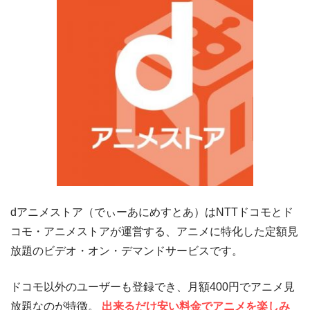
dアニメストア（でぃーあにめすとあ）はNTTドコモとド
コモ・アニメストアが運営する、アニメに特化した定額見
放題のビデオ・オン・デマンドサービスです。
ドコモ以外のユーザーも登録でき、月額400円でアニメ見
放題なのが特徴。
出来るだけ安い料金でアニメを楽しみ