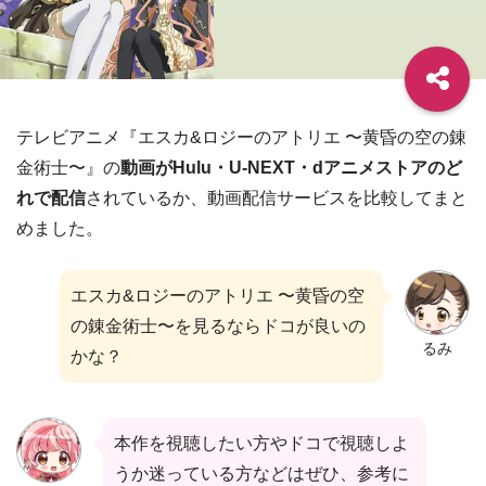
テレビアニメ『エスカ&ロジーのアトリエ 〜黄昏の空の錬
金術士〜』の
動画がHulu・U-NEXT・dアニメストアのど
れで配信
されているか、動画配信サービスを比較してまと
めました。
エスカ&ロジーのアトリエ 〜黄昏の空
の錬金術士〜を見るならドコが良いの
るみ
かな？
本作を視聴したい方やドコで視聴しよ
うか迷っている方などはぜひ、参考に