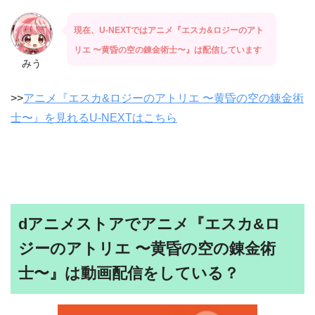
現在、U-NEXTではアニメ『エスカ&ロジーのアト
リエ 〜黄昏の空の錬金術士〜』は配信しています
みう
>>
アニメ『エスカ&ロジーのアトリエ 〜黄昏の空の錬金術
士〜』を見れるU-NEXTはこちら
dアニメストアでアニメ『エスカ&ロ
ジーのアトリエ 〜黄昏の空の錬金術
士〜』は動画配信をしている？