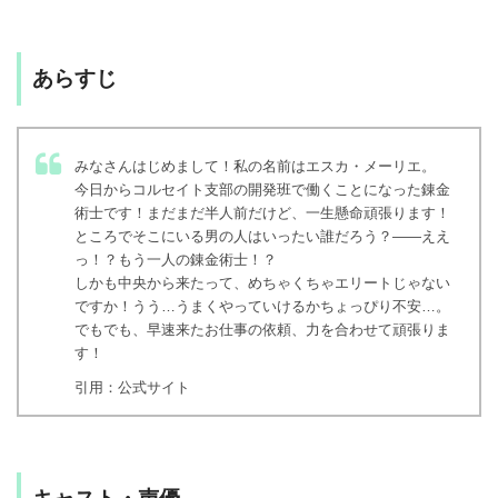
あらすじ
みなさんはじめまして！私の名前はエスカ・メーリエ。
今日からコルセイト支部の開発班で働くことになった錬金
術士です！まだまだ半人前だけど、一生懸命頑張ります！
ところでそこにいる男の人はいったい誰だろう？――ええ
っ！？もう一人の錬金術士！？
しかも中央から来たって、めちゃくちゃエリートじゃない
ですか！うう…うまくやっていけるかちょっぴり不安…。
でもでも、早速来たお仕事の依頼、力を合わせて頑張りま
す！
引用：公式サイト