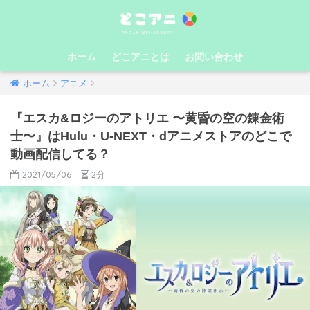
ホーム
どこアニとは
お問い合わせ
ホーム
アニメ
『エスカ&ロジーのアトリエ 〜黄昏の空の錬金術
士〜』はHulu・U-NEXT・dアニメストアのどこで
動画配信してる？
2021/05/06
2分