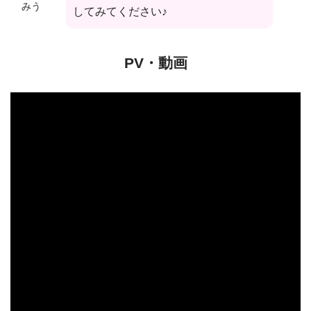
みう
してみてください♪
PV・動画