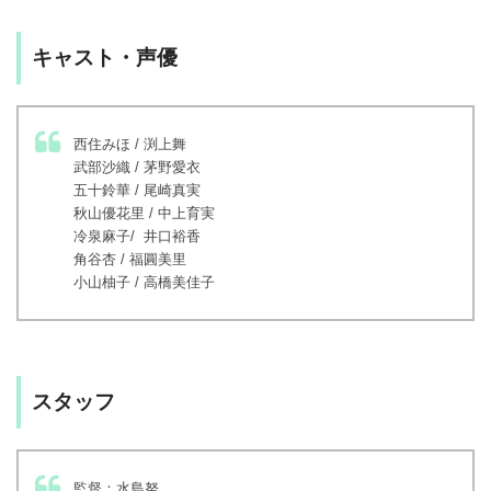
キャスト・声優
西住みほ / 渕上舞
武部沙織 / 茅野愛衣
五十鈴華 / 尾崎真実
秋山優花里 / 中上育実
冷泉麻子/ 井口裕香
角谷杏 / 福圓美里
小山柚子 / 高橋美佳子
スタッフ
監督：水島努