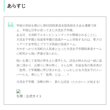
あらすじ
学校の存続を懸けた第63回戦車道全国高校生大会を優勝で終
え、平穏な日常が戻ってきた大洗女子学園。
ある日、大洗町でエキシビションマッチが開催されることに。
大洗女子学園と知波単学園の混成チームと対戦するのは、聖グロ
リアーナ女学院とプラウダ高校の混成チーム。
今やすっかり大洗町の人気者となった大洗女子学園戦車道チーム
に町民から熱い声援が送られた。
戦いを通じて友情が芽生えた選手たち。試合が終われば一緒に温
泉に浸かり、お喋りに華が咲く。そんな時、生徒会長の角谷杏が
「急用」で学園艦に呼び戻される。いぶかしがる大洗女子のメン
バーたち。果たして「急用」とは……？
大洗女子学園、決断の時― 新たな試合（たたかい）が始まる!
引用：公式サイト