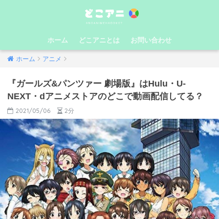
ホーム
どこアニとは
お問い合わせ
ホーム
アニメ
『ガールズ&パンツァー 劇場版』はHulu・U-
NEXT・dアニメストアのどこで動画配信してる？
2021/05/06
2分