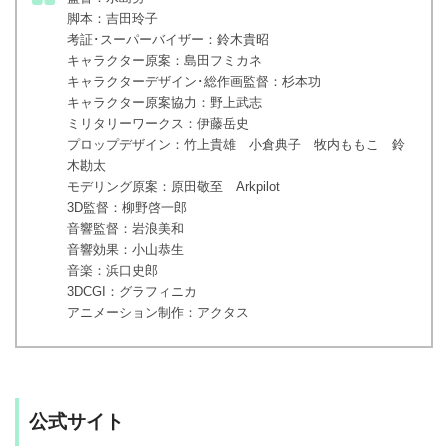
脚本：吉田玲子
考証･スーパーバイザー：鈴木貴昭
キャラクター原案：島田フミカネ
キャラクターデザイン･総作画監督：杉本功
キャラクター原案協力：野上武志
ミリタリーワークス：伊藤岳史
プロップデザイン：竹上貴雄 小倉典子 牧内ももこ 鈴
木勘太
モデリング原案：原田敬至 Arkpilot
3D監督：柳野啓一郎
音響監督：岩浪美和
音響効果：小山恭生
音楽：浜口史郎
3DCGI：グラフィニカ
アニメーション制作：アクタス
公式サイト