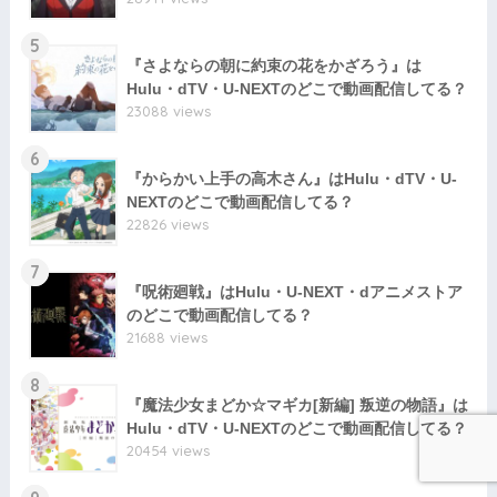
5
『さよならの朝に約束の花をかざろう』は
Hulu・dTV・U-NEXTのどこで動画配信してる？
23088 views
6
『からかい上手の高木さん』はHulu・dTV・U-
NEXTのどこで動画配信してる？
22826 views
7
『呪術廻戦』はHulu・U-NEXT・dアニメストア
のどこで動画配信してる？
21688 views
8
『魔法少女まどか☆マギカ[新編] 叛逆の物語』は
Hulu・dTV・U-NEXTのどこで動画配信してる？
20454 views