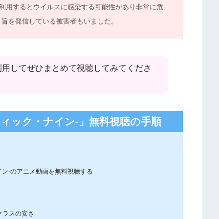
利用するとウイルスに感染する可能性があり非常に危
う旨を発信している被害者もいました。
利用してぜひまとめて視聴してみてくださ
-オカルティック・ナイン-」無料視聴の手順
ク・ナイン-のアニメ動画を無料視聴する
クラスの安さ