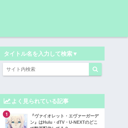
タイトル名を入力して検索▼
よく見られている記事
1
『ヴァイオレット・エヴァーガーデ
ン』はHulu・dTV・U-NEXTのどこ