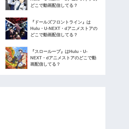
どこで動画配信してる？
『ドールズフロントライン』は
Hulu・U-NEXT・dアニメストアの
どこで動画配信してる？
『スローループ』はHulu・U-
NEXT・dアニメストアのどこで動
画配信してる？