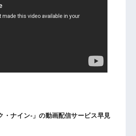
ルティック・ナイン-」の動画配信サービス早見