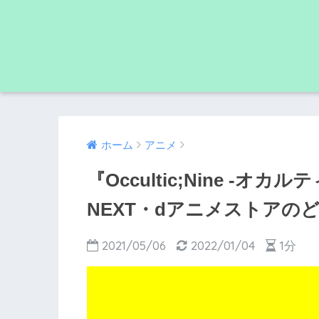
ホーム
アニメ
『Occultic;Nine -オ
NEXT・dアニメストアのと
2021/05/06
2022/01/04
1分