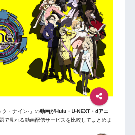
ティック・ナイン-』の
動画がHulu・U-NEXT・dアニ
題で見れる動画配信サービスを比較してまとめま