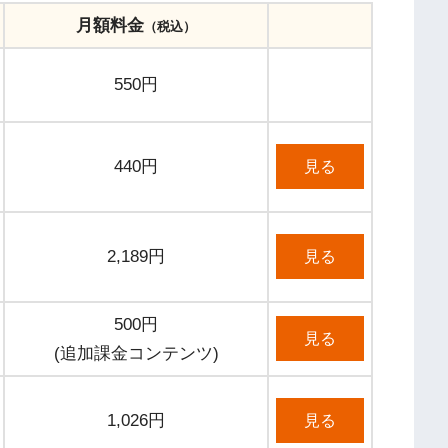
月額料金
（税込）
550円
440円
見る
2,189円
見る
500円
見る
(追加課金コンテンツ)
1,026円
見る