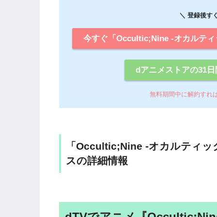
＼ 登録後す
今すぐ「Occultic;Nine -オカ
dアニメストアの31日
無料期間中に解約すれ
「Occultic;Nine -オカ
スの詳細情報
dTVでアニメ『Occultic;