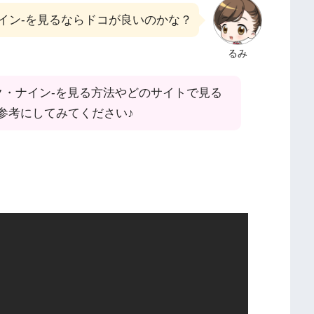
ック・ナイン-を見るならドコが良いのかな？
るみ
ルティック・ナイン-を見る方法やどのサイトで見る
参考にしてみてください♪