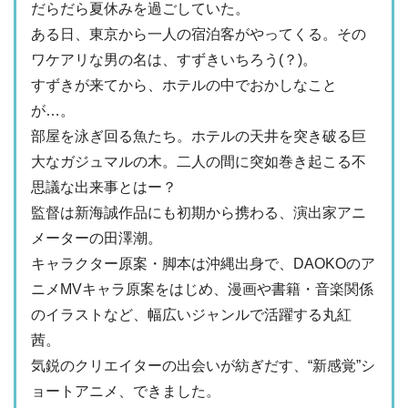
だらだら夏休みを過ごしていた。
ある日、東京から一人の宿泊客がやってくる。その
ワケアリな男の名は、すずきいちろう(？)。
すずきが来てから、ホテルの中でおかしなこと
が…。
部屋を泳ぎ回る魚たち。ホテルの天井を突き破る巨
大なガジュマルの木。二人の間に突如巻き起こる不
思議な出来事とはー？
監督は新海誠作品にも初期から携わる、演出家アニ
メーターの田澤潮。
キャラクター原案・脚本は沖縄出身で、DAOKOのア
ニメMVキャラ原案をはじめ、漫画や書籍・音楽関係
のイラストなど、幅広いジャンルで活躍する丸紅
茜。
気鋭のクリエイターの出会いが紡ぎだす、“新感覚”シ
ョートアニメ、できました。