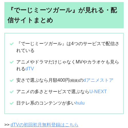
『でーじミーツガール』が見れる・配
信サイトまとめ
『でーじミーツガール』は4つのサービスで配信さ
れている
アニメやドラマだけじゃなくMVやカラオケも見ら
れる
dTV
安さで選ぶなら月額400円
の
dアニメストア
(税抜)
アニメの多さとサービスで選ぶなら
U-NEXT
日テレ系のコンテンツが多い
hulu
>>
dTVの初回初月無料登録はこちら