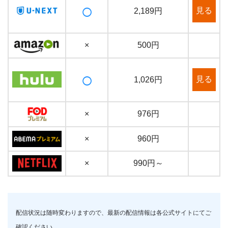
○
見る
2,189円
×
500円
○
見る
1,026円
×
976円
×
960円
×
990円～
配信状況は随時変わりますので、最新の配信情報は各公式サイトにてご
確認ください。