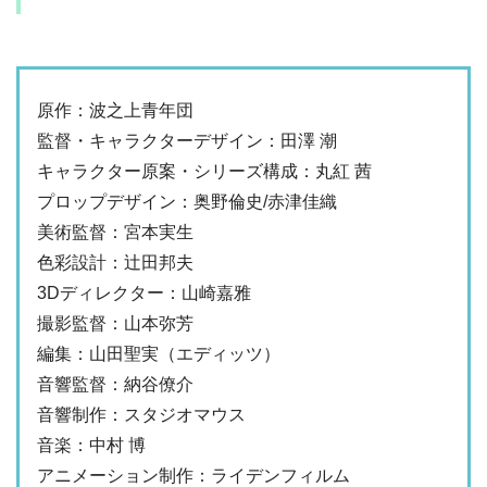
原作：波之上青年団
監督・キャラクターデザイン：田澤 潮
キャラクター原案・シリーズ構成：丸紅 茜
プロップデザイン：奥野倫史/赤津佳織
美術監督：宮本実生
色彩設計：辻田邦夫
3Dディレクター：山崎嘉雅
撮影監督：山本弥芳
編集：山田聖実（エディッツ）
音響監督：納谷僚介
音響制作：スタジオマウス
音楽：中村 博
アニメーション制作：ライデンフィルム