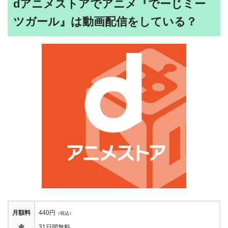
dアニメストアでアニメ『でーじミー
ツガール』は動画配信をしている？
月額料
440円
（税込）
金
31日間無料