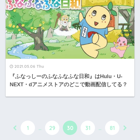
2021.05.06 Thu
『ふなっしーのふなふなふな日和』はHulu・U-
NEXT・dアニメストアのどこで動画配信してる？
1
…
29
30
31
…
81