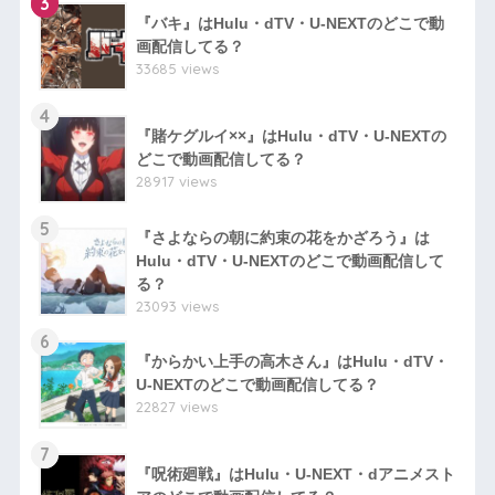
3
『バキ』はHulu・dTV・U-NEXTのどこで動
画配信してる？
33685 views
4
『賭ケグルイ××』はHulu・dTV・U-NEXTの
どこで動画配信してる？
28917 views
5
『さよならの朝に約束の花をかざろう』は
Hulu・dTV・U-NEXTのどこで動画配信して
る？
23093 views
6
『からかい上手の高木さん』はHulu・dTV・
U-NEXTのどこで動画配信してる？
22827 views
7
『呪術廻戦』はHulu・U-NEXT・dアニメスト