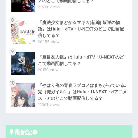
アのどこで動画配信してる？
21694 views
8
『魔法少女まどか☆マギカ[新編] 叛逆の物
語』はHulu・dTV・U-NEXTのどこで動画配
信してる？
20455 views
9
『夏目友人帳』はHulu・dTV・U-NEXTのど
こで動画配信してる？
20130 views
10
『やはり俺の青春ラブコメはまちがっている｡
完（俺ガイル）』はHulu・U-NEXT・dアニメ
ストアのどこで動画配信してる？
14563 views
最新記事