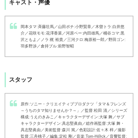
キャスト・声優
岡本タマ:斉藤壮馬／山田ポチ:小野賢章／木曽トラ:白井悠
介／花咲モモ:花澤香菜／河原ベー:内田雄馬／桶谷コマ:黒
沢ともよ／ノラ:梶 裕貴／三河クロ:梅原裕一郎／野田ゴン:
羽多野渉／倉持ブル:前野智昭
スタッフ
原作:ソニー・クリエイティブプロダクツ「タマ＆フレンズ
～うちのタマ知りませんか？～」／監督:松田 清／シリーズ
構成:うえのきみこ／キャラクターデザイン:大塚 舞／サブ
キャラクターデザイン:具志堅眞由／総作画監督:大塚 舞・
具志堅眞由／美術監督:森川 篤／色彩設計:佐々木 梓／撮影
監督:三舟桃子／編集:定松 剛／音楽:Tom-H@ck／音響監督: