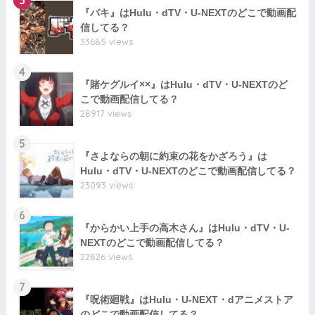
3
『バキ』はHulu・dTV・U-NEXTのどこで動画配
信してる？
33685 views
4
『賭ケグルイ××』はHulu・dTV・U-NEXTのど
こで動画配信してる？
28917 views
5
『さよならの朝に約束の花をかざろう』は
Hulu・dTV・U-NEXTのどこで動画配信してる？
23093 views
6
『からかい上手の高木さん』はHulu・dTV・U-
NEXTのどこで動画配信してる？
22826 views
7
『呪術廻戦』はHulu・U-NEXT・dアニメストア
のどこで動画配信してる？