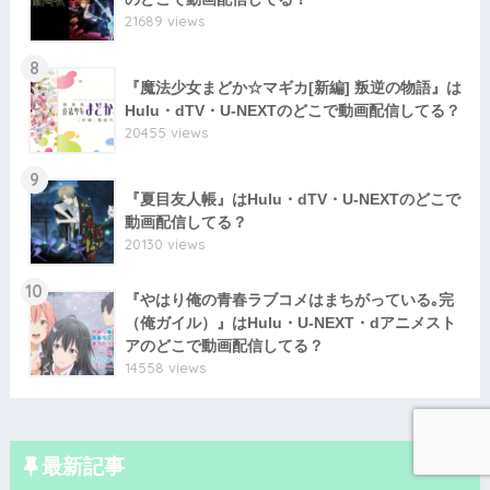
21689 views
8
『魔法少女まどか☆マギカ[新編] 叛逆の物語』は
Hulu・dTV・U-NEXTのどこで動画配信してる？
20455 views
9
『夏目友人帳』はHulu・dTV・U-NEXTのどこで
動画配信してる？
20130 views
10
『やはり俺の青春ラブコメはまちがっている｡完
（俺ガイル）』はHulu・U-NEXT・dアニメスト
アのどこで動画配信してる？
14558 views
最新記事