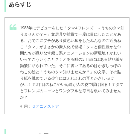
あらすじ
1983年にデビューをした「タマ&フレンズ ～うちのタマ知
りませんか？～」文房具や雑貨で一度は目にしたことがあ
る、おでこにブチがあり黄色い耳をしたみんなのご近所ね
こ「タマ」がまさかの擬人化で登場！タマと個性豊かな仲
間たちが織りなす癒し系アニメーションの新境地！かわい
いってこういうこと？！とある町の3丁目にはある貼り紙が
頻繁に貼られていた。そこに書いてあるのはかぎしっぽの
ねこの絵と「うちのタマ知りませんか？」の文字。その貼
り紙を眺めている少年にはふわふわの耳とかぎしっぽ
が…！？3丁目のねこやいぬ達が人の姿で駆け回る！？タマ
とフレンズのニャンとワンダフルな毎日を覗いてみません
か？
引用：
ｄアニメストア