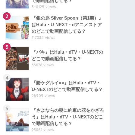
で動画配信してる？
340125 views
2
『銀の匙 Silver Spoon（第1期）』
はHulu・U-NEXT・dアニメストア
のどこで動画配信してる？
117035 views
3
『バキ』はHulu・dTV・U-NEXTの
どこで動画配信してる？
33676 views
4
『賭ケグルイ××』はHulu・dTV・
U-NEXTのどこで動画配信してる？
28909 views
5
『さよならの朝に約束の花をかざろ
う』はHulu・dTV・U-NEXTのどこ
で動画配信してる？
23081 views