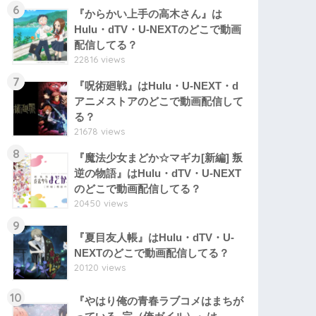
6
『からかい上手の高木さん』は
Hulu・dTV・U-NEXTのどこで動画
配信してる？
22816 views
7
『呪術廻戦』はHulu・U-NEXT・d
アニメストアのどこで動画配信して
る？
21678 views
8
『魔法少女まどか☆マギカ[新編] 叛
逆の物語』はHulu・dTV・U-NEXT
のどこで動画配信してる？
20450 views
9
『夏目友人帳』はHulu・dTV・U-
NEXTのどこで動画配信してる？
20120 views
10
『やはり俺の青春ラブコメはまちが