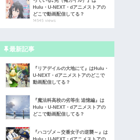
っている｡完（俺ガイル）』は
Hulu・U-NEXT・dアニメストアの
どこで動画配信してる？
14545 views
最新記事
『リアデイルの大地にて』はHulu・
U-NEXT・dアニメストアのどこで
動画配信してる？
『魔法科高校の劣等生 追憶編』は
Hulu・U-NEXT・dアニメストアの
どこで動画配信してる？
『ハコヅメ～交番女子の逆襲～』は
Hulu・U-NEXT・dアニメストアの