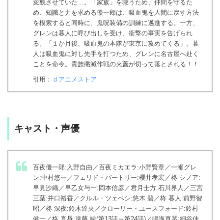
変貌させていた…。「家族」を救うため、仲間を守るた
め、知識と力を求める優一郎は、吸血鬼を人間に戻す方法
を模索すると同時に、鬼呪装備の訓練に邁進する。一方、
グレンは暮人に呼び出しを受け、衝撃の事実を告げられ
る。「１か月後、吸血鬼の本隊が東京に攻めてくる」。暮
人は吸血鬼に対し先手を打つため、グレンに名古屋へ赴く
ことを命令。貴族殲滅作戦の火蓋が切って落とされる！！
引用：
ｄアニメストア
キャスト・声優
百夜優一郎:入野自由／百夜ミカエラ:小野賢章／一瀬グレ
ン:中村悠一／フェリド・バートリー:櫻井孝宏／柊 シノア:
早見沙織／早乙女与一:岡本信彦／君月士方:石川界人／三宮
三葉:井口裕香／クルル・ツェペシ:悠木 碧／柊 暮人:前野智
昭／柊 深夜:鈴木達央／クローリー・ユースフォード:鈴村
健一／柊 真昼:遠藤 綾(第13話～第24話)／鳴海真琴:細谷佳