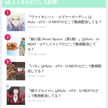
よく見られている記事
1
『ヴァイオレット・エヴァーガーデン』は
Hulu・dTV・U-NEXTのどこで動画配信してる？
340134 views
2
『銀の匙 Silver Spoon（第1期）』はHulu・U-
NEXT・dアニメストアのどこで動画配信して
る？
117068 views
3
『バキ』はHulu・dTV・U-NEXTのどこで動画配
信してる？
33682 views
4
『賭ケグルイ××』はHulu・dTV・U-NEXTのど
こで動画配信してる？
28914 views