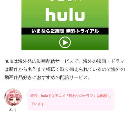
huluは海外発の動画配信サービスで、海外の映画・ドラマ
は新作から名作まで幅広く取り揃えられているので海外の
動画作品好きにおすすめの配信サービス。
現在、huluではアニメ『終わりのセラフ』は配信し
ています
みう