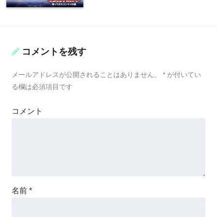
配信してる？
コメントを残す
メールアドレスが公開されることはありません。
*
が付いてい
る欄は必須項目です
コメント
名前
*