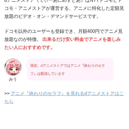
dアニメストア（でぃーあにめすとあ）はNTTドコモとド
コモ・アニメストアが運営する、アニメに特化した定額見
放題のビデオ・オン・デマンドサービスです。
ドコモ以外のユーザーも登録でき、月額400円でアニメ見
放題なのが特徴。
出来るだけ安い料金でアニメを楽しみ
たい人におすすめです。
現在、dアニメストアではアニメ『終わりのセラ
フ』は配信しています
みう
>>
アニメ『終わりのセラフ』を見れるdアニメストアはこ
ちら