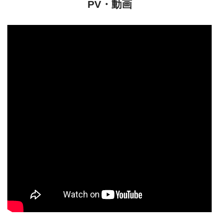
PV・動画