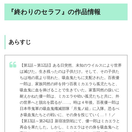
『終わりのセラフ』の作品情報
あらすじ
【第1話～第12話】ある日突然、未知のウイルスにより世界
は滅びた。生き残ったのは子供だけ。そして、その子供た
ちは地の底より現れた、吸血鬼たちに支配された。百夜優
一郎は、家族同然の絆を持つ百夜ミカエラら孤児たちと、
吸血鬼に血を捧げることで生きていた。家畜同然の扱いに
耐えかねた優一郎は、ミカエラや幼い孤児たちと共に、外
の世界へと脱出を図るが……。時は４年後。百夜優一郎は
日本帝鬼軍の吸血鬼殲滅部隊「月鬼ノ組」に入隊。恐るべ
き吸血鬼たちとの戦いに、その身を投じていく…！！／
【第13話～第24話】新宿攻防戦にて、優一郎はミカエラと
再会を果たした。しかし、ミカエラはその身を吸血鬼へと