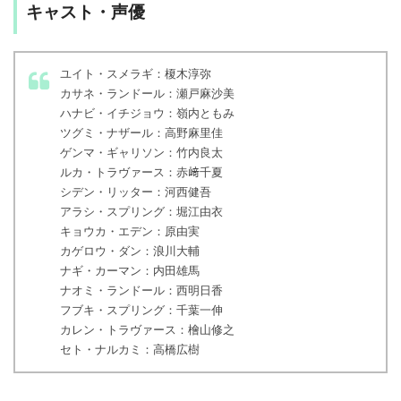
キャスト・声優
ユイト・スメラギ：榎木淳弥
カサネ・ランドール：瀬戸麻沙美
ハナビ・イチジョウ：嶺内ともみ
ツグミ・ナザール：高野麻里佳
ゲンマ・ギャリソン：竹内良太
ルカ・トラヴァース：赤﨑千夏
シデン・リッター：河西健吾
アラシ・スプリング：堀江由衣
キョウカ・エデン：原由実
カゲロウ・ダン：浪川大輔
ナギ・カーマン：内田雄馬
ナオミ・ランドール：西明日香
フブキ・スプリング：千葉一伸
カレン・トラヴァース：檜山修之
セト・ナルカミ：高橋広樹