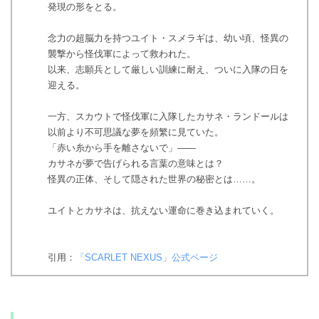
発現の形をとる。
念力の超脳力を持つユイト・スメラギは、幼い頃、怪異の
襲撃から怪伐軍によって救われた。
以来、志願兵として厳しい訓練に耐え、ついに入隊の日を
迎える。
一方、スカウトで怪伐軍に入隊したカサネ・ランドールは
以前より不可思議な夢を頻繁に見ていた。
「赤い糸から手を離さないで」――
カサネが夢で告げられる言葉の意味とは？
怪異の正体、そして隠された世界の秘密とは……。
ユイトとカサネは、抗えない運命に巻き込まれていく。
引用：
「SCARLET NEXUS」公式ページ