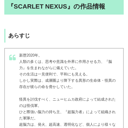
『SCARLET NEXUS』の作品情報
あらすじ
新歴2020年。
人類の多くは、思考や意識を外界に作用させる力、『脳
力』を生まれながらに備えていた。
その生活は一見便利で、平和にも見える。
しかし実際は、成層圏より降下する異形の生命体・怪異の
存在が彼らの命を脅かしていた。
怪異を討伐すべく、ニューヒムカ政府によって結成された
のは怪伐軍。
ひと際強い脳力の持ち主、『超脳力者』によって組織され
た軍隊だ。
超脳力は、発火、超高速、透明化など、個人により様々な