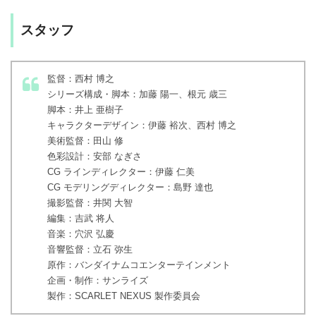
スタッフ
監督：西村 博之
シリーズ構成・脚本：加藤 陽一、根元 歳三
脚本：井上 亜樹子
キャラクターデザイン：伊藤 裕次、西村 博之
美術監督：田山 修
色彩設計：安部 なぎさ
CG ラインディレクター：伊藤 仁美
CG モデリングディレクター：島野 達也
撮影監督：井関 大智
編集：吉武 将人
音楽：穴沢 弘慶
音響監督：立石 弥生
原作：バンダイナムコエンターテインメント
企画・制作：サンライズ
製作：SCARLET NEXUS 製作委員会