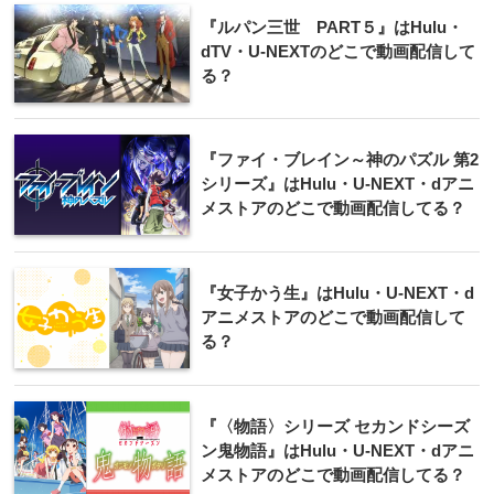
『ルパン三世 PART５』はHulu・
dTV・U-NEXTのどこで動画配信して
る？
『ファイ・ブレイン～神のパズル 第2
シリーズ』はHulu・U-NEXT・dアニ
メストアのどこで動画配信してる？
『女子かう生』はHulu・U-NEXT・d
アニメストアのどこで動画配信して
る？
『〈物語〉シリーズ セカンドシーズ
ン鬼物語』はHulu・U-NEXT・dアニ
メストアのどこで動画配信してる？