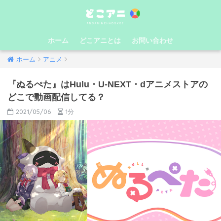
ホーム
どこアニとは
お問い合わせ
ホーム
アニメ
『ぬるぺた』はHulu・U-NEXT・dアニメストアの
どこで動画配信してる？
2021/05/06
1分