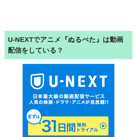
U-NEXTでアニメ『ぬるぺた』は動画
配信をしている？