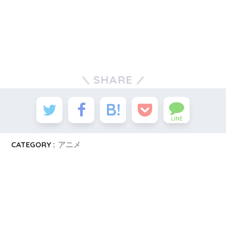
SHARE
LINE
CATEGORY :
アニメ