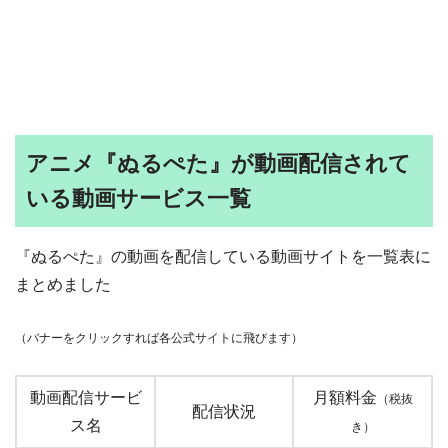
アニメ『ぬるぺた』が動画配信されて
いる動画サービス一覧
『ぬるぺた』の動画を配信している動画サイトを一覧表に
まとめました
（バナーをクリックすれば各公式サイトに飛びます）
動画配信サービ
月額料金
（税抜
配信状況
ス名
き）