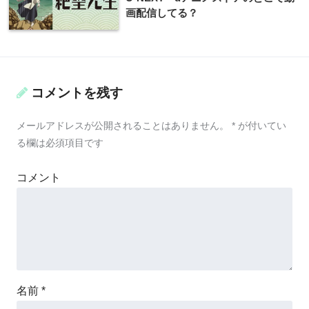
画配信してる？
コメントを残す
メールアドレスが公開されることはありません。
*
が付いてい
る欄は必須項目です
コメント
名前
*