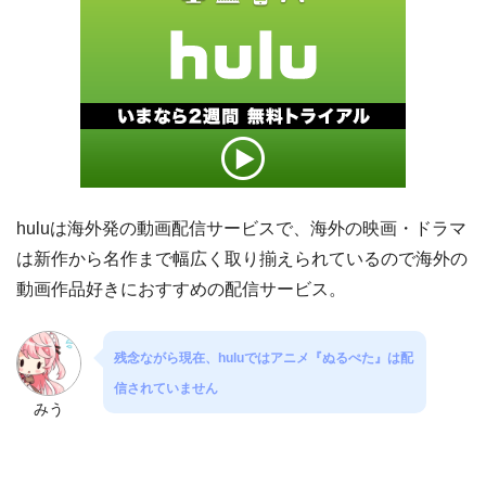
huluは海外発の動画配信サービスで、海外の映画・ドラマ
は新作から名作まで幅広く取り揃えられているので海外の
動画作品好きにおすすめの配信サービス。
残念ながら現在、huluではアニメ『ぬるぺた』は配
信されていません
みう