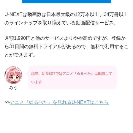
U-NEXTは動画数は日本最大級の12万本以上、34万冊以上
のラインナップを取り揃えている動画配信サービス。
月額1,990円と他のサービスよりやや高めですが、登録か
ら31日間の無料トライアルがあるので、無料で利用するこ
とができます。
現在、U-NEXTではアニメ『ぬるぺた』は配信して
います
みう
>>
アニメ『ぬるぺた』を見れるU-NEXTはこちら