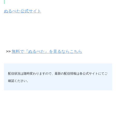
ぬるぺた公式サイト
>>
無料で『ぬるぺた』を見るならこちら
配信状況は随時変わりますので、最新の配信情報は各公式サイトにてご
確認ください。