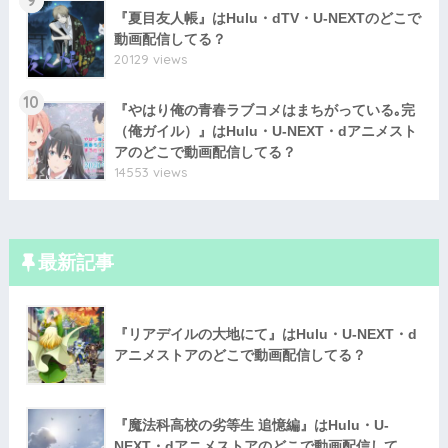
9
『夏目友人帳』はHulu・dTV・U-NEXTのどこで
動画配信してる？
20129 views
10
『やはり俺の青春ラブコメはまちがっている｡完
（俺ガイル）』はHulu・U-NEXT・dアニメスト
アのどこで動画配信してる？
14553 views
最新記事
『リアデイルの大地にて』はHulu・U-NEXT・d
アニメストアのどこで動画配信してる？
『魔法科高校の劣等生 追憶編』はHulu・U-
NEXT・dアニメストアのどこで動画配信して