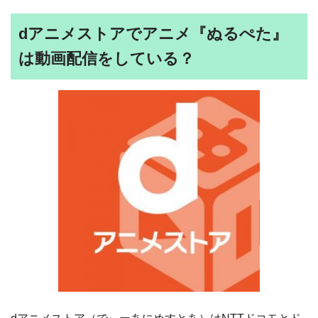
dアニメストアでアニメ『ぬるぺた』
は動画配信をしている？