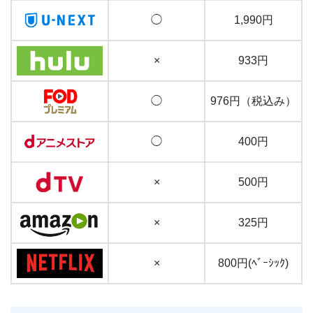
◯
1,990円
×
933円
◯
976円（税込み）
◯
400円
×
500円
×
325円
×
800円(ﾍﾞｰｼｯｸ)