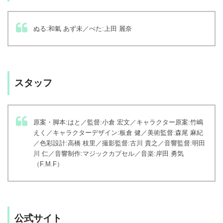
ぬる:和氣 あず未／ぺた:上田 麗奈
スタッフ
原案・脚本:はと／監督:小倉 宏文／キャラクター原案:竹嶋
えく／キャラクターデザイン:板倉 健／美術監督:森尾 麻紀
／色彩設計:高橋 枝里／撮影監督:古川 貴之／音響監督:明田
川 仁／音響制作:マジックカプセル／音楽:岸田 勇気
（F.M.F）
公式サイト