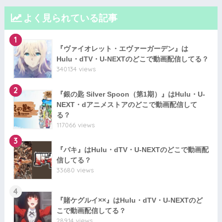
よく見られている記事
1
『ヴァイオレット・エヴァーガーデン』は
Hulu・dTV・U-NEXTのどこで動画配信してる？
340134 views
2
『銀の匙 Silver Spoon（第1期）』はHulu・U-
NEXT・dアニメストアのどこで動画配信して
る？
117066 views
3
『バキ』はHulu・dTV・U-NEXTのどこで動画配
信してる？
33680 views
4
『賭ケグルイ××』はHulu・dTV・U-NEXTのど
こで動画配信してる？
28914 views