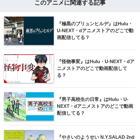
このアニメに関連する記事
『極黒のブリュンヒルデ』はHulu・
U-NEXT・dアニメストアのどこで動
画配信してる？
『怪物事変』はHulu・U-NEXT・dア
ニメストアのどこで動画配信して
る？
『男子高校生の日常』はHulu・U-
NEXT・dアニメストアのどこで動画
配信してる？
『やさいのようせい N.Y.SALAD 2nd