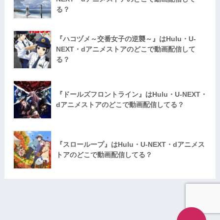
る？
『ハコヅメ～交番女子の逆襲～』はHulu・U-
NEXT・dアニメストアのどこで動画配信して
る？
『ドールズフロントライン』はHulu・U-NEXT・
dアニメストアのどこで動画配信してる？
『スローループ』はHulu・U-NEXT・dアニメス
トアのどこで動画配信してる？