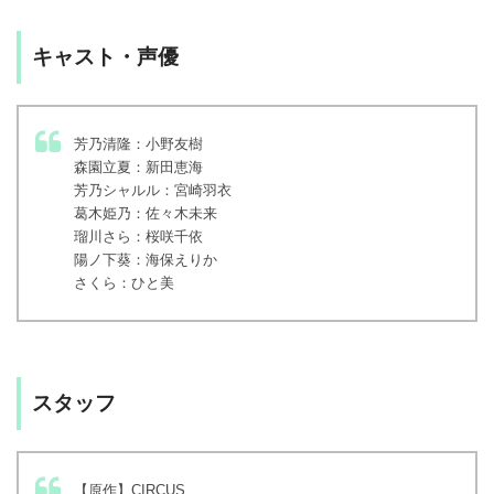
キャスト・声優
芳乃清隆：小野友樹
森園立夏：新田恵海
芳乃シャルル：宮崎羽衣
葛木姫乃：佐々木未来
瑠川さら：桜咲千依
陽ノ下葵：海保えりか
さくら：ひと美
スタッフ
【原作】CIRCUS