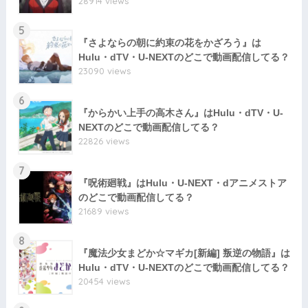
28914 views
5
『さよならの朝に約束の花をかざろう』は
Hulu・dTV・U-NEXTのどこで動画配信してる？
23090 views
6
『からかい上手の高木さん』はHulu・dTV・U-
NEXTのどこで動画配信してる？
22826 views
7
『呪術廻戦』はHulu・U-NEXT・dアニメストア
のどこで動画配信してる？
21689 views
8
『魔法少女まどか☆マギカ[新編] 叛逆の物語』は
Hulu・dTV・U-NEXTのどこで動画配信してる？
20454 views