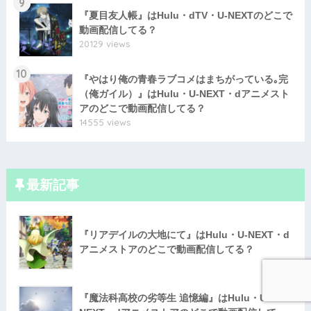
9
『夏目友人帳』はHulu・dTV・U-NEXTのどこで
動画配信してる？
20129 views
10
『やはり俺の青春ラブコメはまちがっている｡完
（俺ガイル）』はHulu・U-NEXT・dアニメスト
アのどこで動画配信してる？
14555 views
最新記事
『リアデイルの大地にて』はHulu・U-NEXT・d
アニメストアのどこで動画配信してる？
『魔法科高校の劣等生 追憶編』はHulu・U-