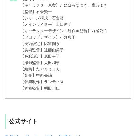
【キャラクター原案】たにはらなつき、鷹乃ゆき
【監督】石倉賢一
【シリーズ構成】石倉賢一
【メインライター】山口伸明
【キャラクターデザイン・総作画監督】西尾公伯
【プロップデザイン】小倉典子
【美術設定】比留間崇
【美術監督】近藤由美子
【色彩設計】原田幸子
【撮影監督】太田和亨
【編集】たぐまじゅん
【音楽】中西亮輔
【音楽制作】ランティス
【音響監督】明田川仁
公式サイト