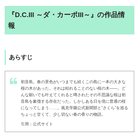
『D.C.III ～ダ・カーポIII～』の作品情
報
あらすじ
初音島。春の景色がいつまでも続くこの島に一本の大きな
桜の木があった。それは枯れることのない桜の木――。ど
んな願いでも叶えてくれると噂されたその不思議な桜は初
音島を象徴する存在だった。しかしある日を境に普通の桜
になってしまう……。風見学園公式新聞部と“さくら”を巡る
ちょっと甘くて、少し切ない春の香りの物語。
引用：公式サイト