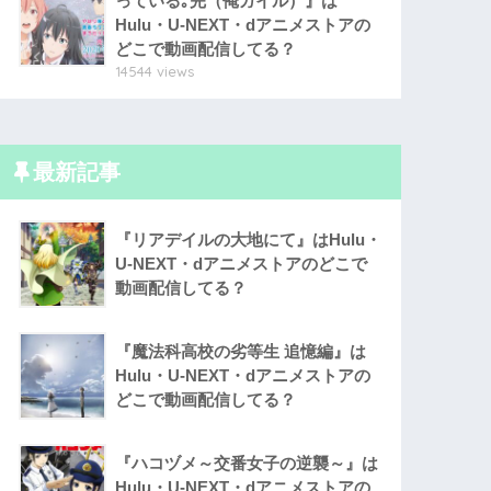
っている｡完（俺ガイル）』は
Hulu・U-NEXT・dアニメストアの
どこで動画配信してる？
14544 views
最新記事
『リアデイルの大地にて』はHulu・
U-NEXT・dアニメストアのどこで
動画配信してる？
『魔法科高校の劣等生 追憶編』は
Hulu・U-NEXT・dアニメストアの
どこで動画配信してる？
『ハコヅメ～交番女子の逆襲～』は
Hulu・U-NEXT・dアニメストアの