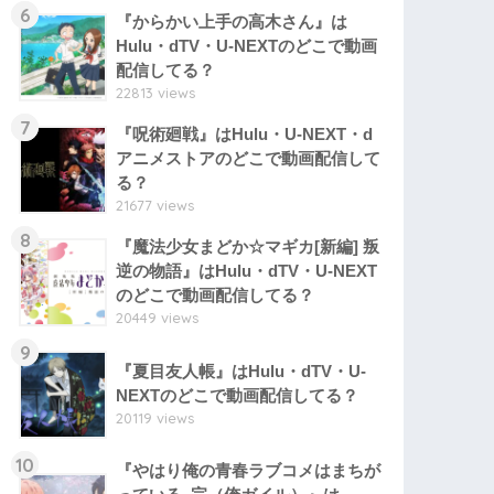
6
『からかい上手の高木さん』は
Hulu・dTV・U-NEXTのどこで動画
配信してる？
22813 views
7
『呪術廻戦』はHulu・U-NEXT・d
アニメストアのどこで動画配信して
る？
21677 views
8
『魔法少女まどか☆マギカ[新編] 叛
逆の物語』はHulu・dTV・U-NEXT
のどこで動画配信してる？
20449 views
9
『夏目友人帳』はHulu・dTV・U-
NEXTのどこで動画配信してる？
20119 views
10
『やはり俺の青春ラブコメはまちが