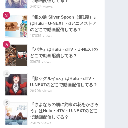
で動画配信してる？
340124 views
2
『銀の匙 Silver Spoon（第1期）』
はHulu・U-NEXT・dアニメストア
のどこで動画配信してる？
117035 views
3
『バキ』はHulu・dTV・U-NEXTの
どこで動画配信してる？
33675 views
4
『賭ケグルイ××』はHulu・dTV・
U-NEXTのどこで動画配信してる？
28908 views
5
『さよならの朝に約束の花をかざろ
う』はHulu・dTV・U-NEXTのどこ
で動画配信してる？
23079 views