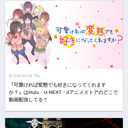
2021.05.06 Thu
『可愛ければ変態でも好きになってくれます
か？』はHulu・U-NEXT・dアニメストアのどこで
動画配信してる？