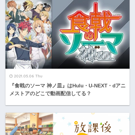
2021.05.06 Thu
『食戟のソーマ 神ノ皿』はHulu・U-NEXT・dアニ
メストアのどこで動画配信してる？