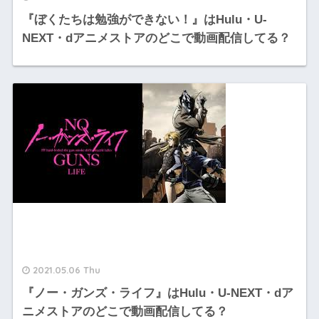
『ぼくたちは勉強ができない！』はHulu・U-
NEXT・dアニメストアのどこで動画配信してる？
2021.05.06 Thu
『ノー・ガンズ・ライフ』はHulu・U-NEXT・dア
ニメストアのどこで動画配信してる？