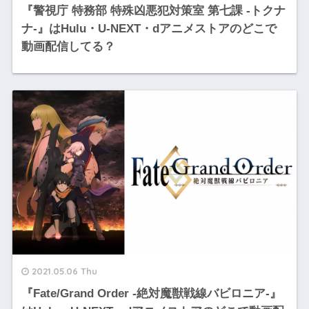
『警視庁 特務部 特殊凶悪犯対策室 第七課 -トクナ
ナ-』はHulu・U-NEXT・dアニメストアのどこで
動画配信してる？
2021.05.06 Thu
『Fate/Grand Order -絶対魔獣戦線バビロニア-』