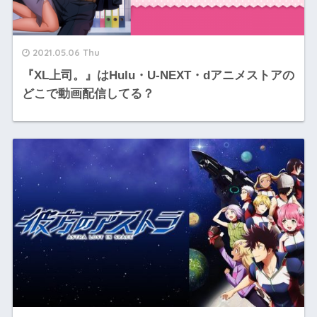
2021.05.06 Thu
『XL上司。』はHulu・U-NEXT・dアニメストアの
どこで動画配信してる？