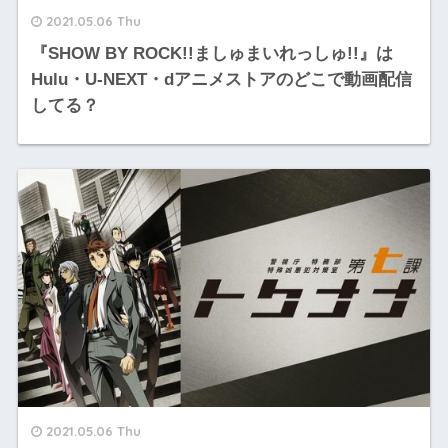
2021.05.06 Thu
『SHOW BY ROCK!!ましゅまいれっしゅ!!』は
Hulu・U-NEXT・dアニメストアのどこで動画配信
してる？
2021.05.06 Thu