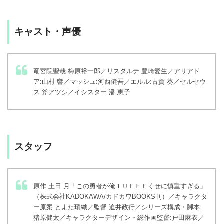
キャスト・声優
竜宮院聖哉:梅原裕一郎／リスタルテ:豊崎愛生／アリアド
ア:山村 響／マッシュ:河西健吾／エルル:古賀 葵／セルセウ
ス:斧アツシ／イシスター:潘 恵子
スタッフ
原作:土日 月「この勇者が俺ＴＵＥＥＥくせに慎重すぎる」
（株式会社KADOKAWA/カドカワBOOKS刊）／キャラクタ
ー原案:とよた瑣織／監督:迫井政行／シリーズ構成・脚本:
猪原健太／キャラクターデザイン・総作画監督:戸田麻衣／