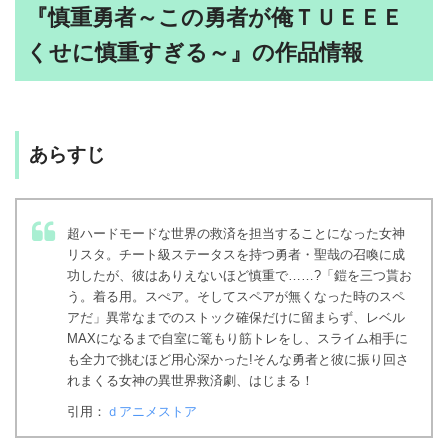
『慎重勇者～この勇者が俺ＴＵＥＥＥ
くせに慎重すぎる～』の作品情報
あらすじ
超ハードモードな世界の救済を担当することになった女神
リスタ。チート級ステータスを持つ勇者・聖哉の召喚に成
功したが、彼はありえないほど慎重で……?「鎧を三つ貰お
う。着る用。スぺア。そしてスペアが無くなった時のスペ
アだ」異常なまでのストック確保だけに留まらず、レベル
MAXになるまで自室に篭もり筋トレをし、スライム相手に
も全力で挑むほど用心深かった!そんな勇者と彼に振り回さ
れまくる女神の異世界救済劇、はじまる！
引用：
ｄアニメストア