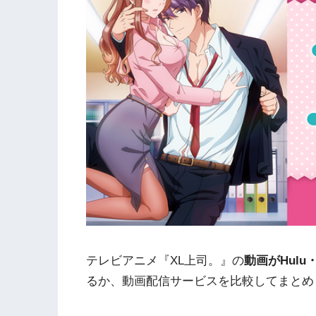
テレビアニメ『XL上司。』の
動画がHulu
るか、動画配信サービスを比較してまとめ