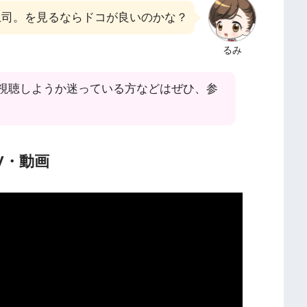
上司。を見るならドコが良いのかな？
るみ
視聴しようか迷っている方などはぜひ、参
V・動画