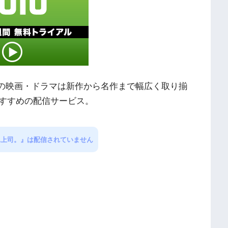
外の映画・ドラマは新作から名作まで幅広く取り揃
すすめの配信サービス。
XL上司。』は配信されていません