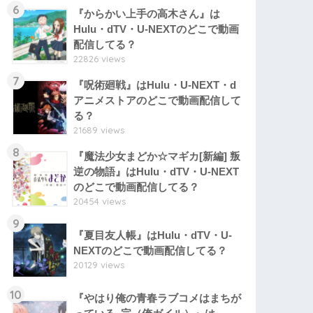
6
『からかい上手の高木さん』は
Hulu・dTV・U-NEXTのどこで動画
配信してる？
22826 views
7
『呪術廻戦』はHulu・U-NEXT・d
アニメストアのどこで動画配信して
る？
21689 views
8
『魔法少女まどか☆マギカ[新編] 叛
逆の物語』はHulu・dTV・U-NEXT
のどこで動画配信してる？
20454 views
9
『夏目友人帳』はHulu・dTV・U-
NEXTのどこで動画配信してる？
20129 views
10
『やはり俺の青春ラブコメはまちが