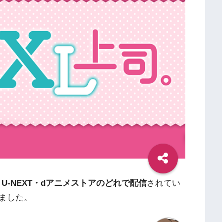
・U-NEXT・dアニメストアのどれで配信
されてい
ました。