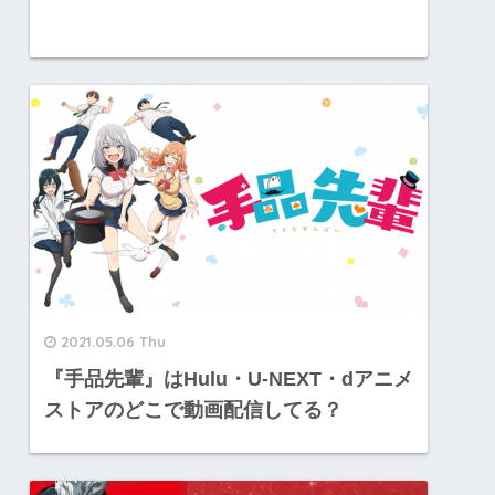
2021.05.06 Thu
『手品先輩』はHulu・U-NEXT・dアニメ
ストアのどこで動画配信してる？