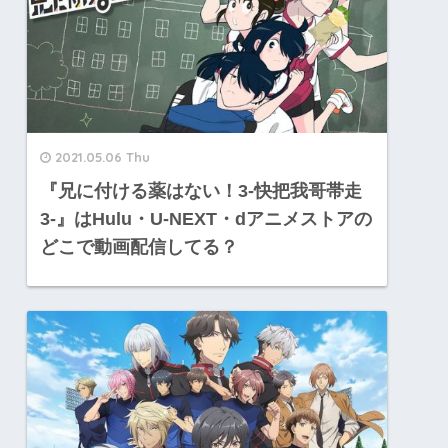
2021.05.06 Thu
『兄に付ける薬はない！3-快把我哥帯走
3-』はHulu・U-NEXT・dアニメストアの
どこで動画配信してる？