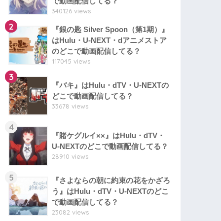
で動画配信してる？
340126 views
2
『銀の匙 Silver Spoon（第1期）』
はHulu・U-NEXT・dアニメストア
のどこで動画配信してる？
117045 views
3
『バキ』はHulu・dTV・U-NEXTの
どこで動画配信してる？
33678 views
4
『賭ケグルイ××』はHulu・dTV・
U-NEXTのどこで動画配信してる？
28910 views
5
『さよならの朝に約束の花をかざろ
う』はHulu・dTV・U-NEXTのどこ
で動画配信してる？
23082 views