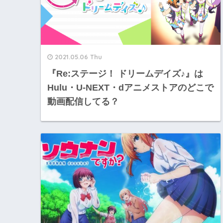
2021.05.06 Thu
『Re:ステージ！ ドリームデイズ♪』は
Hulu・U-NEXT・dアニメストアのどこで
動画配信してる？