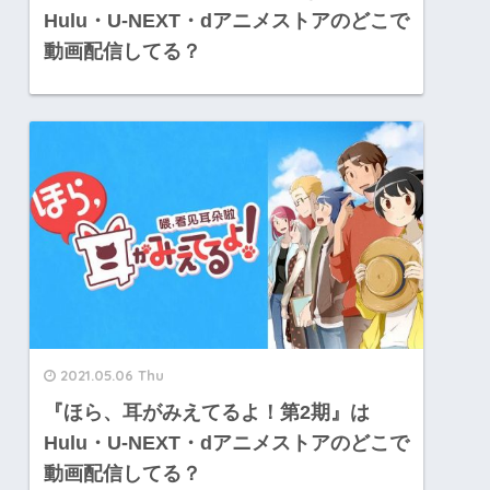
Hulu・U-NEXT・dアニメストアのどこで
動画配信してる？
2021.05.06 Thu
『ほら、耳がみえてるよ！第2期』は
Hulu・U-NEXT・dアニメストアのどこで
動画配信してる？