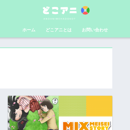
ホーム
どこアニとは
お問い合わせ