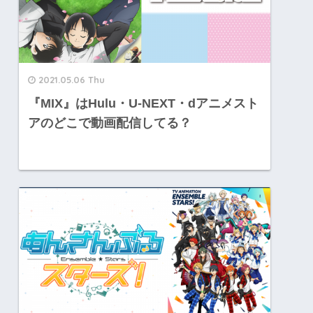
2021.05.06 Thu
『MIX』はHulu・U-NEXT・dアニメスト
アのどこで動画配信してる？