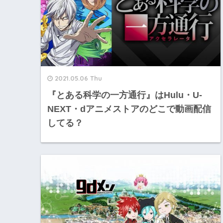
2021.05.06 Thu
『とある科学の一方通行』はHulu・U-
NEXT・dアニメストアのどこで動画配信
してる？