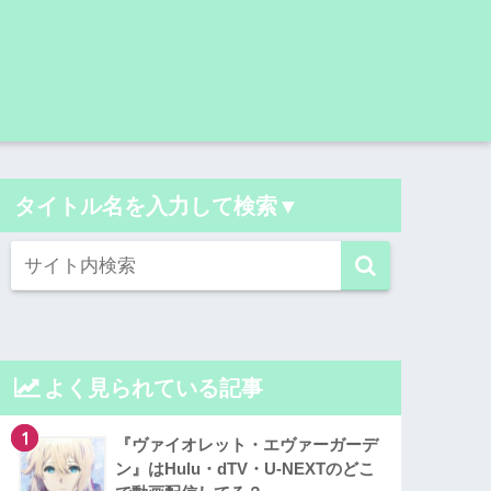
タイトル名を入力して検索▼
よく見られている記事
1
『ヴァイオレット・エヴァーガーデ
ン』はHulu・dTV・U-NEXTのどこ