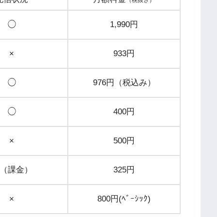
（税抜き）
◯
1,990円
×
933円
◯
976円（税込み）
◯
400円
×
500円
（課金）
325円
×
800円(ﾍﾞｰｼｯｸ)