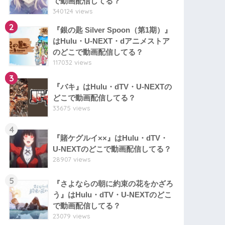
で動画配信してる？
340124 views
2
『銀の匙 Silver Spoon（第1期）』
はHulu・U-NEXT・dアニメストア
のどこで動画配信してる？
117032 views
3
『バキ』はHulu・dTV・U-NEXTの
どこで動画配信してる？
33675 views
4
『賭ケグルイ××』はHulu・dTV・
U-NEXTのどこで動画配信してる？
28907 views
5
『さよならの朝に約束の花をかざろ
う』はHulu・dTV・U-NEXTのどこ
で動画配信してる？
23079 views