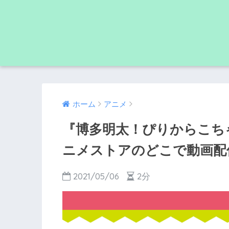
ホーム
アニメ
『博多明太！ぴりからこちゃん
ニメストアのどこで動画
2021/05/06
2分