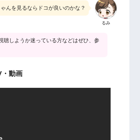
ちゃんを見るならドコが良いのかな？
るみ
視聴しようか迷っている方などはぜひ、参
V・動画