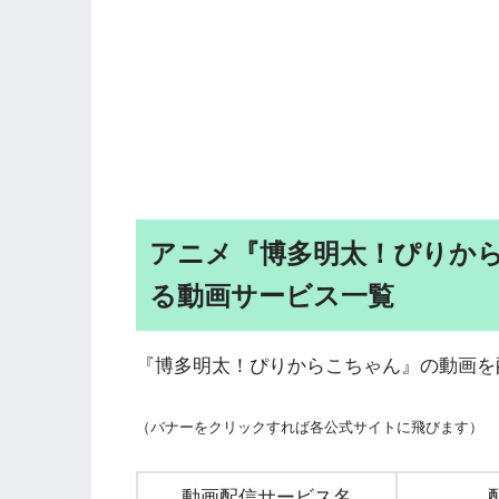
アニメ『博多明太！ぴりか
る動画サービス一覧
『博多明太！ぴりからこちゃん』の動画を
（バナーをクリックすれば各公式サイトに飛びます）
動画配信サービス名