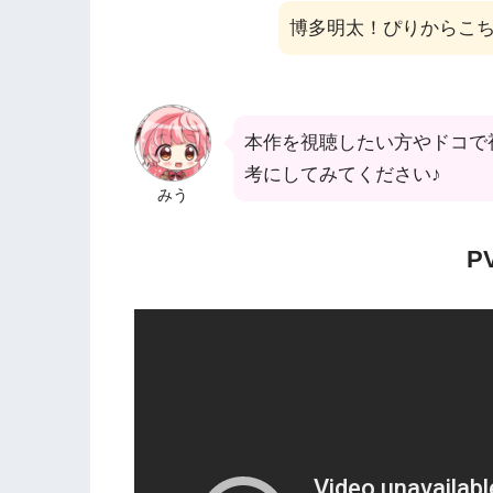
博多明太！ぴりからこ
本作を視聴したい方やドコで
考にしてみてください♪
みう
P