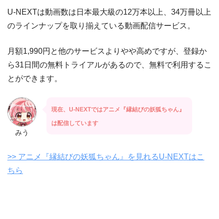
U-NEXTは動画数は日本最大級の12万本以上、34万冊以上
のラインナップを取り揃えている動画配信サービス。
月額1,990円と他のサービスよりやや高めですが、登録か
ら31日間の無料トライアルがあるので、無料で利用するこ
とができます。
現在、U-NEXTではアニメ『縁結びの妖狐ちゃん』
は配信しています
みう
>> アニメ『縁結びの妖狐ちゃん』を見れるU-NEXTはこ
ちら