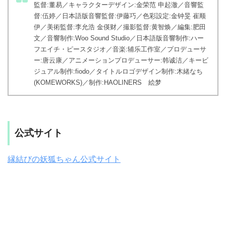
監督:董易／キャラクターデザイン:金荣范 申起澈／音響監
督:伍婷／日本語版音響監督:伊藤巧／色彩設定:金钟旻 崔顺
伊／美術監督:李允浩 金偀财／撮影監督:黄智焕／編集:肥田
文／音響制作:Woo Sound Studio／日本語版音響制作:ハー
フエイチ・ピースタジオ／音楽:辅乐工作室／プロデューサ
ー:唐云康／アニメーションプロデューサー:韩诚洁／キービ
ジュアル制作:fiodo／タイトルロゴデザイン制作:木緒なち
(KOMEWORKS)／制作:HAOLINERS 絵梦
公式サイト
縁結びの妖狐ちゃん公式サイト