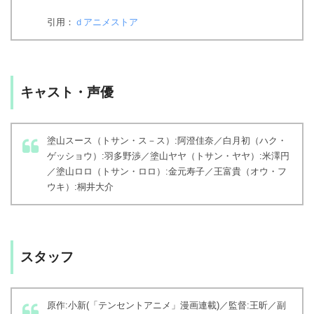
引用：
ｄアニメストア
キャスト・声優
塗山スース（トサン・ス－ス）:阿澄佳奈／白月初（ハク・
ゲッショウ）:羽多野渉／塗山ヤヤ（トサン・ヤヤ）:米澤円
／塗山ロロ（トサン・ロロ）:金元寿子／王富貴（オウ・フ
ウキ）:桐井大介
スタッフ
原作:小新(「テンセントアニメ」漫画連載)／監督:王昕／副