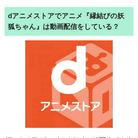
dアニメストアでアニメ『縁結びの妖
狐ちゃん』は動画配信をしている？