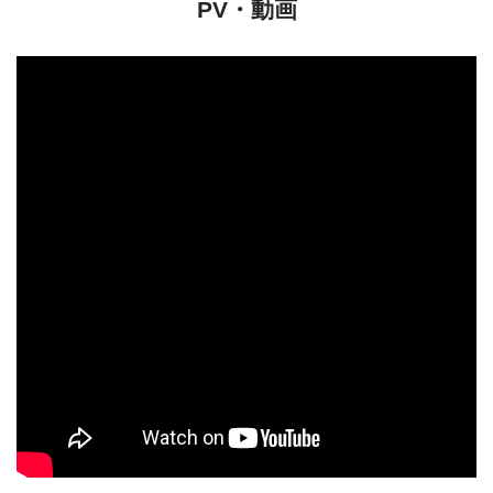
PV・動画