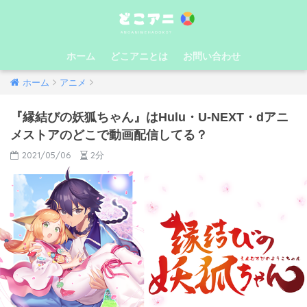
ホーム
どこアニとは
お問い合わせ
ホーム
アニメ
『縁結びの妖狐ちゃん』はHulu・U-NEXT・dアニ
メストアのどこで動画配信してる？
2021/05/06
2分