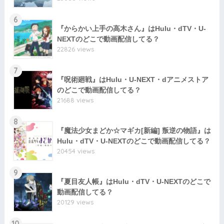
6
『からかい上手の高木さん』はHulu・dTV・U-
NEXTのどこで動画配信してる？
22826 views
7
『呪術廻戦』はHulu・U-NEXT・dアニメストア
のどこで動画配信してる？
21688 views
8
『魔法少女まどか☆マギカ[新編] 叛逆の物語』は
Hulu・dTV・U-NEXTのどこで動画配信してる？
20454 views
9
『夏目友人帳』はHulu・dTV・U-NEXTのどこで
動画配信してる？
20129 views
10