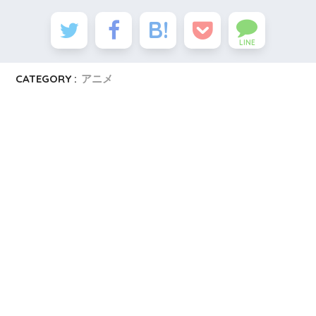
LINE
CATEGORY :
アニメ