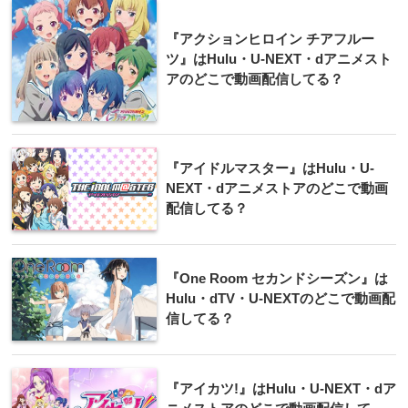
『アクションヒロイン チアフルー
ツ』はHulu・U-NEXT・dアニメスト
アのどこで動画配信してる？
『アイドルマスター』はHulu・U-
NEXT・dアニメストアのどこで動画
配信してる？
『One Room セカンドシーズン』は
Hulu・dTV・U-NEXTのどこで動画配
信してる？
『アイカツ!』はHulu・U-NEXT・dア