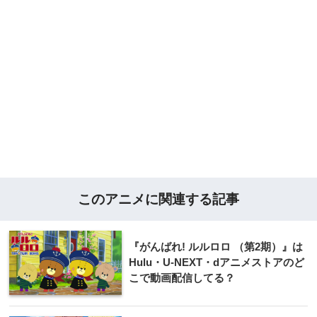
このアニメに関連する記事
『がんばれ! ルルロロ （第2期）』は
Hulu・U-NEXT・dアニメストアのど
こで動画配信してる？