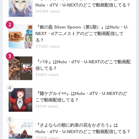
Hulu・dTV・U-NEXTのどこで動画配信してる？
340134 views
2
『銀の匙 Silver Spoon（第1期）』はHulu・U-
NEXT・dアニメストアのどこで動画配信して
る？
117065 views
3
『バキ』はHulu・dTV・U-NEXTのどこで動画配
信してる？
33680 views
4
『賭ケグルイ××』はHulu・dTV・U-NEXTのど
こで動画配信してる？
28914 views
5
『さよならの朝に約束の花をかざろう』は
Hulu・dTV・U-NEXTのどこで動画配信してる？
23088 views