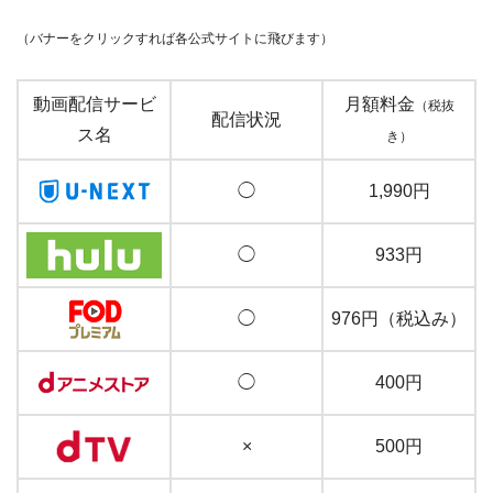
（バナーをクリックすれば各公式サイトに飛びます）
動画配信サービ
月額料金
（税抜
配信状況
ス名
き）
◯
1,990円
◯
933円
◯
976円（税込み）
◯
400円
×
500円