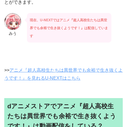
とができます。
現在、U-NEXTではアニメ『超人高校生たちは異世
界でも余裕で生き抜くようです！』は配信していま
みう
す
>>
アニメ『超人高校生たちは異世界でも余裕で生き抜くよ
うです！』を見れるU-NEXTはこちら
dアニメストアでアニメ『超人高校生
たちは異世界でも余裕で生き抜くよう
です！』は動画配信をしている？