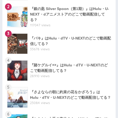
2
『銀の匙 Silver Spoon（第1期）』はHulu・U-
NEXT・dアニメストアのどこで動画配信して
る？
117047 views
3
『バキ』はHulu・dTV・U-NEXTのどこで動画配
信してる？
33678 views
4
『賭ケグルイ××』はHulu・dTV・U-NEXTのど
こで動画配信してる？
28910 views
5
『さよならの朝に約束の花をかざろう』は
Hulu・dTV・U-NEXTのどこで動画配信してる？
23084 views
6