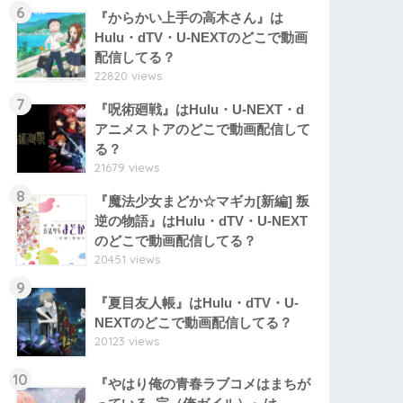
6
『からかい上手の高木さん』は
Hulu・dTV・U-NEXTのどこで動画
配信してる？
22820 views
7
『呪術廻戦』はHulu・U-NEXT・d
アニメストアのどこで動画配信して
る？
21679 views
8
『魔法少女まどか☆マギカ[新編] 叛
逆の物語』はHulu・dTV・U-NEXT
のどこで動画配信してる？
20451 views
9
『夏目友人帳』はHulu・dTV・U-
NEXTのどこで動画配信してる？
20123 views
10
『やはり俺の青春ラブコメはまちが