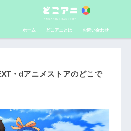
ホーム
どこアニとは
お問い合わせ
EXT・dアニメストアのどこで