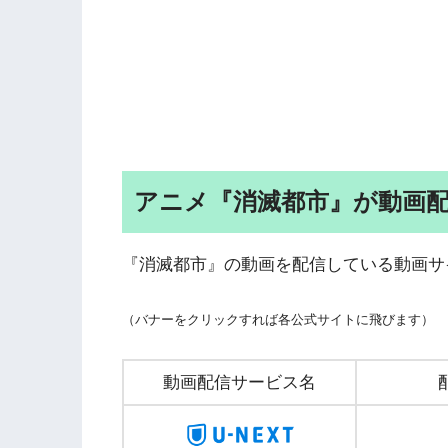
アニメ『消滅都市』が動画
『消滅都市』の動画を配信している動画サ
（バナーをクリックすれば各公式サイトに飛びます）
動画配信サービス名