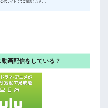
各公式サイトにてご確認ください。
』は動画配信をしている？