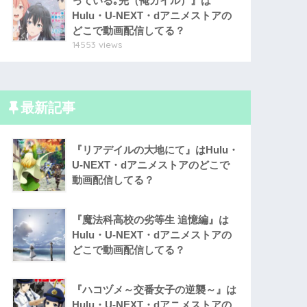
っている｡完（俺ガイル）』は
Hulu・U-NEXT・dアニメストアの
どこで動画配信してる？
14553 views
最新記事
『リアデイルの大地にて』はHulu・
U-NEXT・dアニメストアのどこで
動画配信してる？
『魔法科高校の劣等生 追憶編』は
Hulu・U-NEXT・dアニメストアの
どこで動画配信してる？
『ハコヅメ～交番女子の逆襲～』は
Hulu・U-NEXT・dアニメストアの