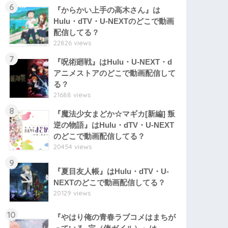
6
『からかい上手の高木さん』は
Hulu・dTV・U-NEXTのどこで動画
配信してる？
22826 views
7
『呪術廻戦』はHulu・U-NEXT・d
アニメストアのどこで動画配信して
る？
21688 views
8
『魔法少女まどか☆マギカ[新編] 叛
逆の物語』はHulu・dTV・U-NEXT
のどこで動画配信してる？
20454 views
9
『夏目友人帳』はHulu・dTV・U-
NEXTのどこで動画配信してる？
20129 views
10
『やはり俺の青春ラブコメはまちが