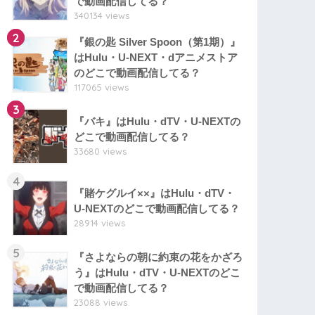
で動画配信してる？
340134 views
2
『銀の匙 Silver Spoon（第1期）』
はHulu・U-NEXT・dアニメストア
のどこで動画配信してる？
117065 views
3
『バキ』はHulu・dTV・U-NEXTの
どこで動画配信してる？
33680 views
4
『賭ケグルイ××』はHulu・dTV・
U-NEXTのどこで動画配信してる？
28914 views
5
『さよならの朝に約束の花をかざろ
う』はHulu・dTV・U-NEXTのどこ
で動画配信してる？
23088 views