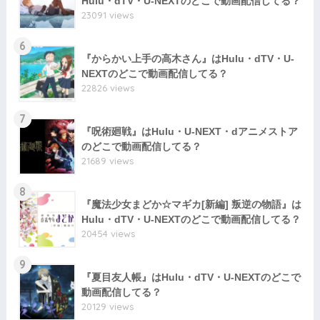
Hulu・dTV・U-NEXTのどこで動画配信してる？
23091 views
6
『からかい上手の高木さん』はHulu・dTV・U-
NEXTのどこで動画配信してる？
22826 views
7
『呪術廻戦』はHulu・U-NEXT・dアニメストア
のどこで動画配信してる？
21689 views
8
『魔法少女まどか☆マギカ[新編] 叛逆の物語』は
Hulu・dTV・U-NEXTのどこで動画配信してる？
20454 views
9
『夏目友人帳』はHulu・dTV・U-NEXTのどこで
動画配信してる？
20129 views