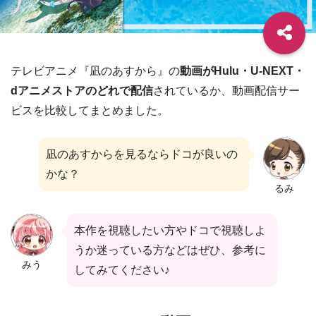
テレビアニメ『凪のあすから』の
動画がHulu・U-NEXT・
dアニメストアのどれで配信
されているか、動画配信サー
ビスを比較してまとめました。
凪のあすからを見るならドコが良いの
かな？
るみ
本作を視聴したい方やドコで視聴しよ
うか迷っている方などはぜひ、参考に
みう
してみてください♪