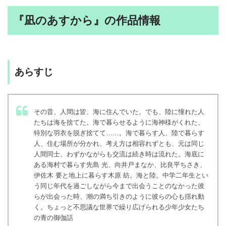
『凪のあすから』の作品情報
あらすじ
その昔、人間は皆、海に住んでいた。でも、陸に憧れた人
たちは海を捨てた。海で暮らせるように海神様がくれた、
特別な羽衣を脱ぎ捨てて……。海で暮らす人、陸で暮らす
人、住む場所が分かれ、考え方は相容れずとも、元は同じ
人間同士、わずかながらも交流は続き時は流れた。海底に
ある海村で暮らす先島 光、向井戸まなか、比良平ちさき、
伊佐木 要と地上に暮らす木原 紡。海と陸。中学二年生とい
う同じ年代を過ごしながら今まで出会うことのなかった彼
らが出会った時、潮の満ち引きのように彼らの心も揺れ動
く。ちょっと不思議な世界で繰り広げられる少年少女たち
の青の御伽話