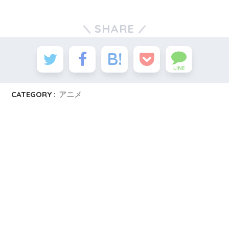
SHARE
LINE
CATEGORY :
アニメ