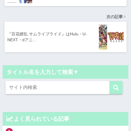
次の記事
『百花繚乱 サムライブライド』はHulu・U-
NEXT・dアニ…
タイトル名を入力して検索▼
よく見られている記事