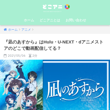
ホーム
どこアニとは
お問い合わせ
ホーム
アニメ
『凪のあすから』はHulu・U-NEXT・dアニメスト
アのどこで動画配信してる？
2021/05/06
2分