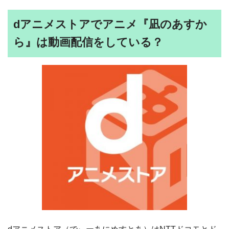
dアニメストアでアニメ『凪のあすか
ら』は動画配信をしている？