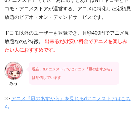
dアニメストア（でぃーあにめすとあ）はNTTドコモとド
コモ・アニメストアが運営する、アニメに特化した定額見
放題のビデオ・オン・デマンドサービスです。
ドコモ以外のユーザーも登録でき、月額400円でアニメ見
放題なのが特徴。
出来るだけ安い料金でアニメを楽しみ
たい人におすすめです。
現在、dアニメストアではアニメ『凪のあすから』
は配信しています
みう
>>
アニメ『凪のあすから』を見れるdアニメストアはこち
ら