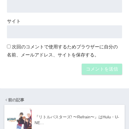
サイト
次回のコメントで使用するためブラウザーに自分の
名前、メールアドレス、サイトを保存する。
前の記事
『リトルバスターズ! 〜Refrain〜』はHulu・U-
NE…