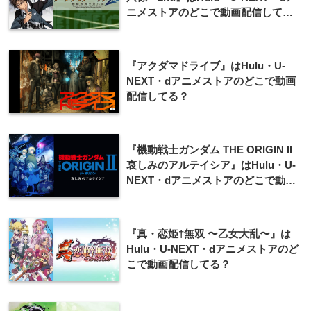
ニメストアのどこで動画配信して
る？
『アクダマドライブ』はHulu・U-
NEXT・dアニメストアのどこで動画
配信してる？
『機動戦士ガンダム THE ORIGIN II
哀しみのアルテイシア』はHulu・U-
NEXT・dアニメストアのどこで動画
配信してる？
『真・恋姫†無双 〜乙女大乱〜』は
Hulu・U-NEXT・dアニメストアのど
こで動画配信してる？