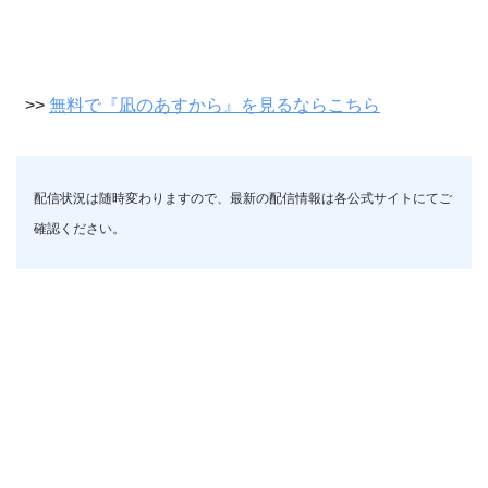
>>
無料で『凪のあすから』を見るならこちら
配信状況は随時変わりますので、最新の配信情報は各公式サイトにてご
確認ください。