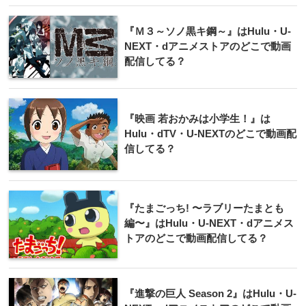
『Ｍ３～ソノ黒キ鋼～』はHulu・U-
NEXT・dアニメストアのどこで動画
配信してる？
『映画 若おかみは小学生！』は
Hulu・dTV・U-NEXTのどこで動画配
信してる？
『たまごっち! 〜ラブリーたまとも
編〜』はHulu・U-NEXT・dアニメス
トアのどこで動画配信してる？
『進撃の巨人 Season 2』はHulu・U-