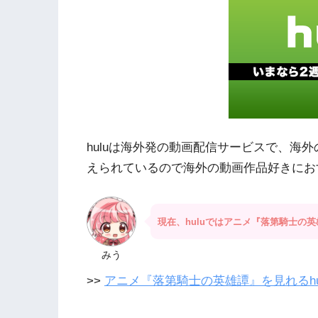
huluは海外発の動画配信サービスで、海
えられているので海外の動画作品好きにお
現在、huluではアニメ『落第騎士の
みう
>>
アニメ『落第騎士の英雄譚』を見れるhu