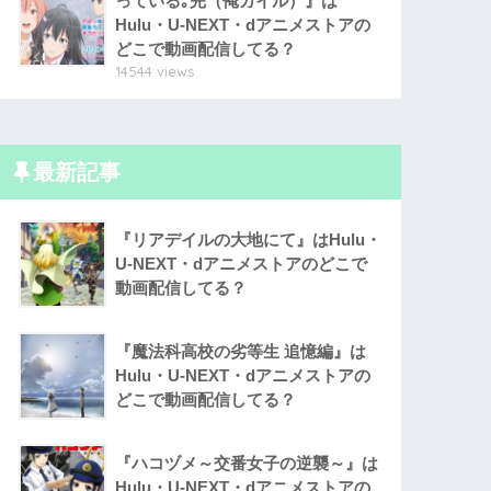
っている｡完（俺ガイル）』は
Hulu・U-NEXT・dアニメストアの
どこで動画配信してる？
14544 views
最新記事
『リアデイルの大地にて』はHulu・
U-NEXT・dアニメストアのどこで
動画配信してる？
『魔法科高校の劣等生 追憶編』は
Hulu・U-NEXT・dアニメストアの
どこで動画配信してる？
『ハコヅメ～交番女子の逆襲～』は
Hulu・U-NEXT・dアニメストアの