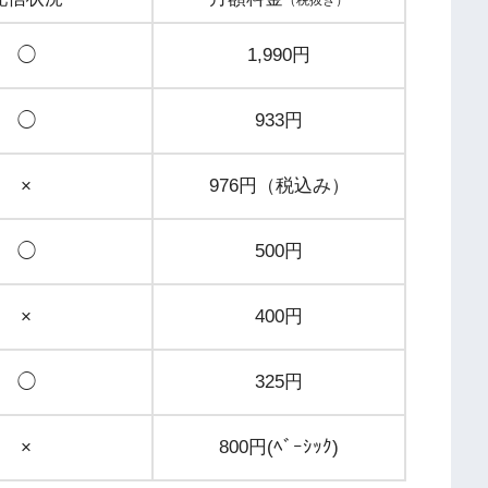
（税抜き）
◯
1,990円
◯
933円
×
976円（税込み）
◯
500円
×
400円
◯
325円
×
800円(ﾍﾞｰｼｯｸ)