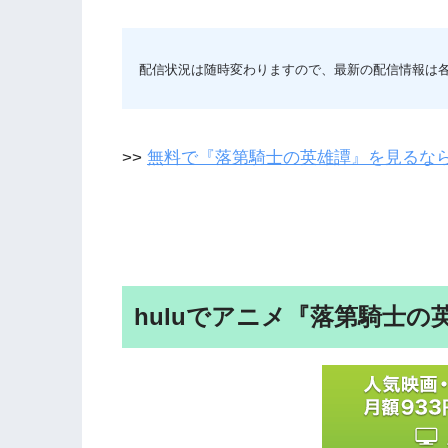
配信状況は随時変わりますので、最新の配信情報は
>>
無料で『落第騎士の英雄譚』を見るな
huluでアニメ『落第騎士