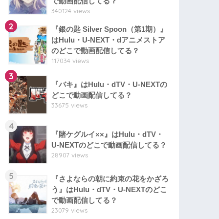
で動画配信してる？
340124 views
2
『銀の匙 Silver Spoon（第1期）』
はHulu・U-NEXT・dアニメストア
のどこで動画配信してる？
117034 views
3
『バキ』はHulu・dTV・U-NEXTの
どこで動画配信してる？
33675 views
4
『賭ケグルイ××』はHulu・dTV・
U-NEXTのどこで動画配信してる？
28907 views
5
『さよならの朝に約束の花をかざろ
う』はHulu・dTV・U-NEXTのどこ
で動画配信してる？
23079 views