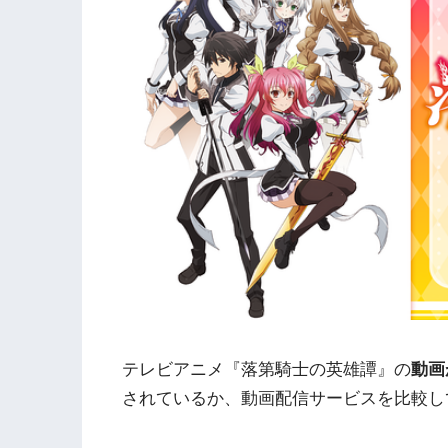
テレビアニメ『落第騎士の英雄譚』の
動画
されているか、動画配信サービスを比較し