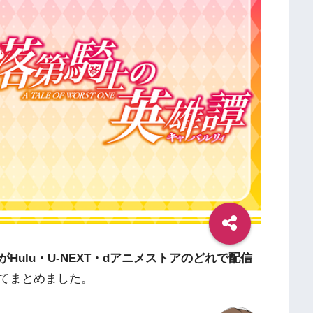
がHulu・U-NEXT・dアニメストアのどれで配信
てまとめました。