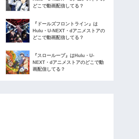
どこで動画配信してる？
『ドールズフロントライン』は
Hulu・U-NEXT・dアニメストアの
どこで動画配信してる？
『スローループ』はHulu・U-
NEXT・dアニメストアのどこで動
画配信してる？