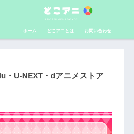
ホーム
どこアニとは
お問い合わせ
u・U-NEXT・dアニメストア