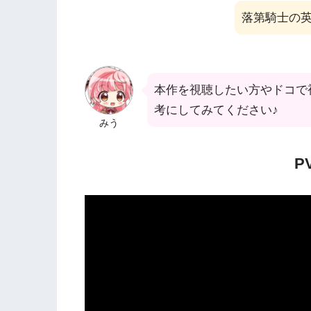
落第騎士の
本作を視聴したい方やドコで
考にしてみてください♪
みう
P