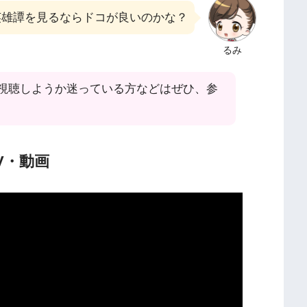
英雄譚を見るならドコが良いのかな？
るみ
視聴しようか迷っている方などはぜひ、参
V・動画