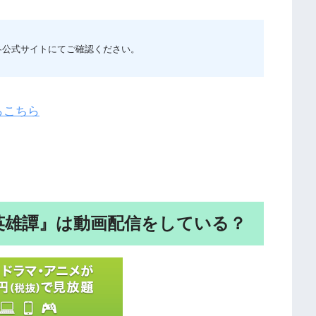
各公式サイトにてご確認ください。
らこちら
の英雄譚』は動画配信をしている？