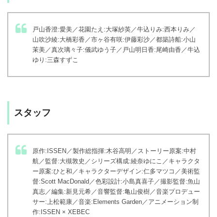
戸山香澄:愛美／花園たえ:大塚紗英／牛込りみ:西本りみ／
山吹沙綾:大橋彩香／市ヶ谷有咲:伊藤彩沙／都築詩船:小山
茉美／真次璃々子:儀武ゆう子／戸山明日香:尾崎由香／牛込
ゆり:三森すずこ
スタッフ
原作:ISSEN／製作総指揮:木谷高明／ストーリー原案:中村
航／監督:大槻敦史／シリーズ構成:綾奈ゆにこ／キャラクタ
ー原案:ひと和／キャラクターデザイン:仁多マツコ／美術監
督:Scott MacDonald／色彩設計:小島真喜子／撮影監督:魚山
真志／編集:新見元希／音響監督:亀山俊樹／音楽プロデュー
サー:上松範康／音楽:Elements Garden／アニメーション制
作:ISSEN × XEBEC