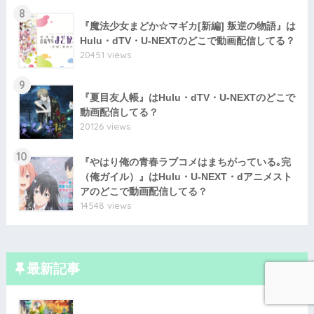
8
『魔法少女まどか☆マギカ[新編] 叛逆の物語』は
Hulu・dTV・U-NEXTのどこで動画配信してる？
20451 views
9
『夏目友人帳』はHulu・dTV・U-NEXTのどこで
動画配信してる？
20126 views
10
『やはり俺の青春ラブコメはまちがっている｡完
（俺ガイル）』はHulu・U-NEXT・dアニメスト
アのどこで動画配信してる？
14548 views
最新記事