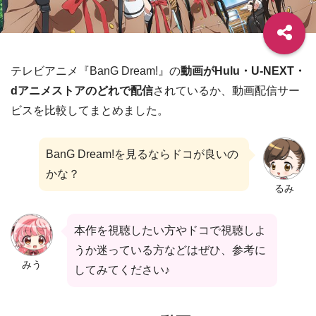
テレビアニメ『BanG Dream!』の
動画がHulu・U-NEXT・
dアニメストアのどれで配信
されているか、動画配信サー
ビスを比較してまとめました。
BanG Dream!を見るならドコが良いの
かな？
るみ
本作を視聴したい方やドコで視聴しよ
うか迷っている方などはぜひ、参考に
みう
してみてください♪