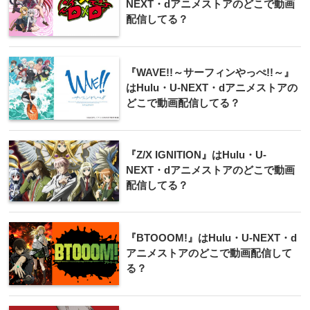
NEXT・dアニメストアのどこで動画
配信してる？
『WAVE!!～サーフィンやっぺ!!～』
はHulu・U-NEXT・dアニメストアの
どこで動画配信してる？
『Z/X IGNITION』はHulu・U-
NEXT・dアニメストアのどこで動画
配信してる？
『BTOOOM!』はHulu・U-NEXT・d
アニメストアのどこで動画配信して
る？