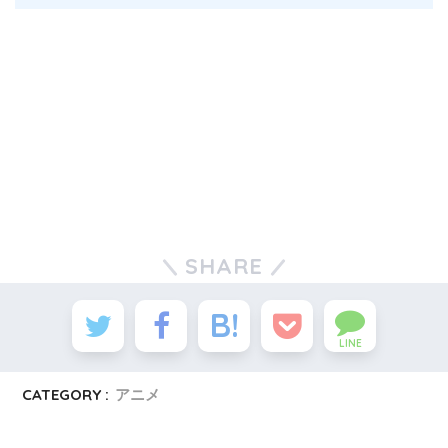
SHARE
LINE
CATEGORY :
アニメ