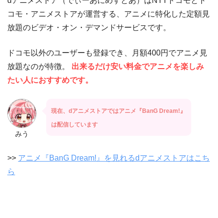
dアニメストア（でぃーあにめすとあ）はNTTドコモとド
コモ・アニメストアが運営する、アニメに特化した定額見
放題のビデオ・オン・デマンドサービスです。
ドコモ以外のユーザーも登録でき、月額400円でアニメ見
放題なのが特徴。
出来るだけ安い料金でアニメを楽しみ
たい人におすすめです。
現在、dアニメストアではアニメ『BanG Dream!』
は配信しています
みう
>>
アニメ『BanG Dream!』を見れるdアニメストアはこち
ら