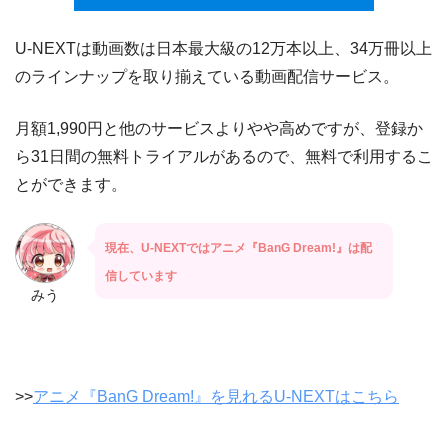
U-NEXTは動画数は日本最大級の12万本以上、34万冊以上
のラインナップを取り揃えている動画配信サービス。
月額1,990円と他のサービスよりやや高めですが、登録か
ら31日間の無料トライアルがあるので、無料で利用するこ
とができます。
現在、U-NEXTではアニメ『BanG Dream!』は配
信しています
みう
>>
アニメ『BanG Dream!』を見れるU-NEXTはこちら