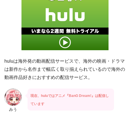
huluは海外発の動画配信サービスで、海外の映画・ドラマ
は新作から名作まで幅広く取り揃えられているので海外の
動画作品好きにおすすめの配信サービス。
現在、huluではアニメ『BanG Dream!』は配信し
ています
みう