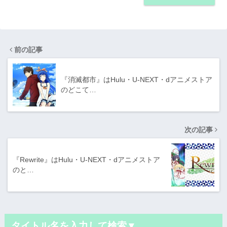
前の記事
『消滅都市』はHulu・U-NEXT・dアニメストア
のどこて…
次の記事
『Rewrite』はHulu・U-NEXT・dアニメストア
のと…
タイトル名を入力して検索▼