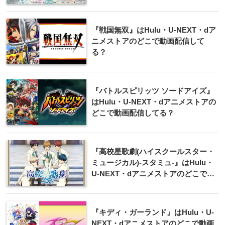
『戦国無双』はHulu・U-NEXT・dア
ニメストアのどこで動画配信して
る？
『バトルスピリッツ ソードアイズ』
はHulu・U-NEXT・dアニメストアの
どこで動画配信してる？
『高校星歌劇(ハイスクールスター・
ミュージカル)-スタミュ-』はHulu・
U-NEXT・dアニメストアのどこで動
画配信してる？
『キディ・ガーランド』はHulu・U-
NEXT・dアニメストアのどこで動画