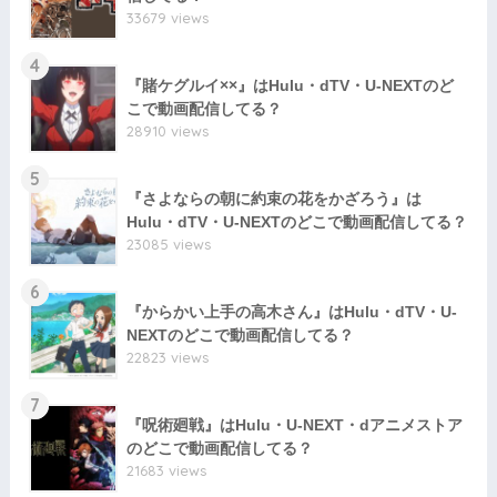
33679 views
4
『賭ケグルイ××』はHulu・dTV・U-NEXTのど
こで動画配信してる？
28910 views
5
『さよならの朝に約束の花をかざろう』は
Hulu・dTV・U-NEXTのどこで動画配信してる？
23085 views
6
『からかい上手の高木さん』はHulu・dTV・U-
NEXTのどこで動画配信してる？
22823 views
7
『呪術廻戦』はHulu・U-NEXT・dアニメストア
のどこで動画配信してる？
21683 views