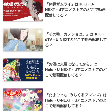
『体操ザムライ』はHulu・U-
NEXT・dアニメストアのどこで動画
配信してる？
『その時、カノジョは。』はHulu・
dTV・U-NEXTのどこで動画配信して
る？
『お酒は夫婦になってから』は
Hulu・U-NEXT・dアニメストアのど
こで動画配信してる？
『たまごっち! みらくるフレンズ』は
Hulu・U-NEXT・dアニメストアのど
こで動画配信してる？