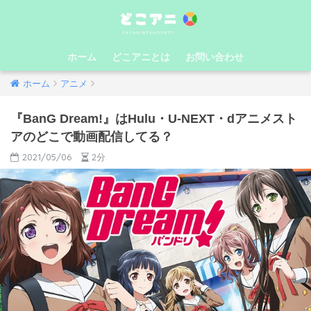
ホーム
どこアニとは
お問い合わせ
ホーム
アニメ
『BanG Dream!』はHulu・U-NEXT・dアニメスト
アのどこで動画配信してる？
2021/05/06
2分