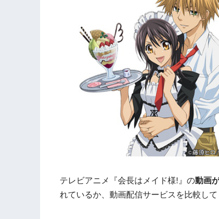
テレビアニメ『会長はメイド様!』の
動画が
れているか、動画配信サービスを比較して