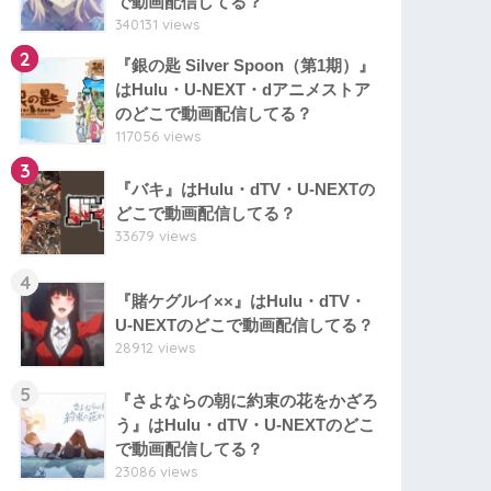
で動画配信してる？
340131 views
2
『銀の匙 Silver Spoon（第1期）』
はHulu・U-NEXT・dアニメストア
のどこで動画配信してる？
117056 views
3
『バキ』はHulu・dTV・U-NEXTの
どこで動画配信してる？
33679 views
4
『賭ケグルイ××』はHulu・dTV・
U-NEXTのどこで動画配信してる？
28912 views
5
『さよならの朝に約束の花をかざろ
う』はHulu・dTV・U-NEXTのどこ
で動画配信してる？
23086 views