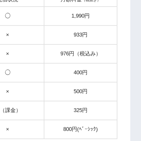
（税抜き）
◯
1,990円
×
933円
×
976円（税込み）
◯
400円
×
500円
（課金）
325円
×
800円(ﾍﾞｰｼｯｸ)