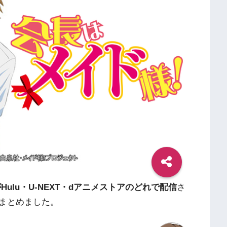
Hulu・U-NEXT・dアニメストアのどれで配信
さ
まとめました。