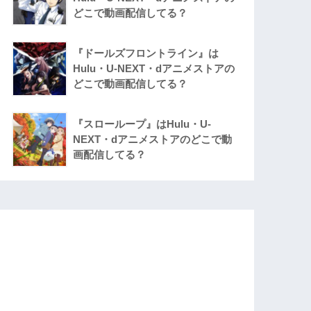
どこで動画配信してる？
『ドールズフロントライン』は
Hulu・U-NEXT・dアニメストアの
どこで動画配信してる？
『スローループ』はHulu・U-
NEXT・dアニメストアのどこで動
画配信してる？