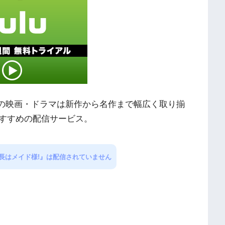
外の映画・ドラマは新作から名作まで幅広く取り揃
すすめの配信サービス。
会長はメイド様!』は配信されていません