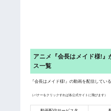
アニメ『会長はメイド様!』
ス一覧
『会長はメイド様!』の動画を配信してい
（バナーをクリックすれば各公式サイトに飛びます）
動画配信サービス名