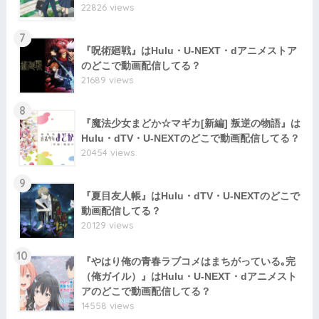
22826 views
7
『呪術廻戦』はHulu・U-NEXT・dアニメストア
のどこで動画配信してる？
21689 views
8
『魔法少女まどか☆マギカ[新編] 叛逆の物語』は
Hulu・dTV・U-NEXTのどこで動画配信してる？
20454 views
9
『夏目友人帳』はHulu・dTV・U-NEXTのどこで
動画配信してる？
20129 views
10
『やはり俺の青春ラブコメはまちがっている｡完
（俺ガイル）』はHulu・U-NEXT・dアニメスト
アのどこで動画配信してる？
14558 views