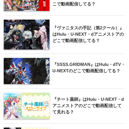
こで動画配信してる？
『ヴァニタスの手記（第2クール）』
はHulu・U-NEXT・dアニメストアの
どこで動画配信してる？
『SSSS.GRIDMAN』はHulu・dTV・
U-NEXTのどこで動画配信してる？
『チート薬師』はHulu・U-NEXT・d
アニメストアのどこで動画配信して
て見れる？