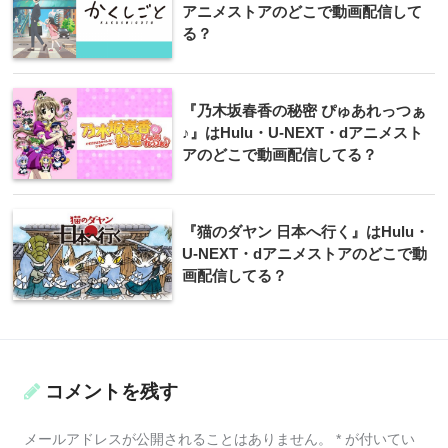
アニメストアのどこで動画配信して
る？
『乃木坂春香の秘密 ぴゅあれっつぁ
♪』はHulu・U-NEXT・dアニメスト
アのどこで動画配信してる？
『猫のダヤン 日本へ行く』はHulu・
U-NEXT・dアニメストアのどこで動
画配信してる？
コメントを残す
メールアドレスが公開されることはありません。
*
が付いてい