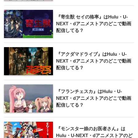
る？
『寄生獣 セイの格率』はHulu・U-
NEXT・dアニメストアのどこで動画
配信してる？
『アクダマドライブ』はHulu・U-
NEXT・dアニメストアのどこで動画
配信してる？
『フランチェスカ』はHulu・U-
NEXT・dアニメストアのどこで動画
配信してる？
『モンスター娘のお医者さん』は
Hulu・U-NEXT・dアニメストアのど