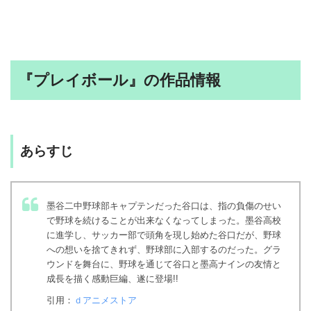
『プレイボール』の作品情報
あらすじ
墨谷二中野球部キャプテンだった谷口は、指の負傷のせい
で野球を続けることが出来なくなってしまった。墨谷高校
に進学し、サッカー部で頭角を現し始めた谷口だが、野球
への想いを捨てきれず、野球部に入部するのだった。グラ
ウンドを舞台に、野球を通じて谷口と墨高ナインの友情と
成長を描く感動巨編、遂に登場!!
引用：
ｄアニメストア