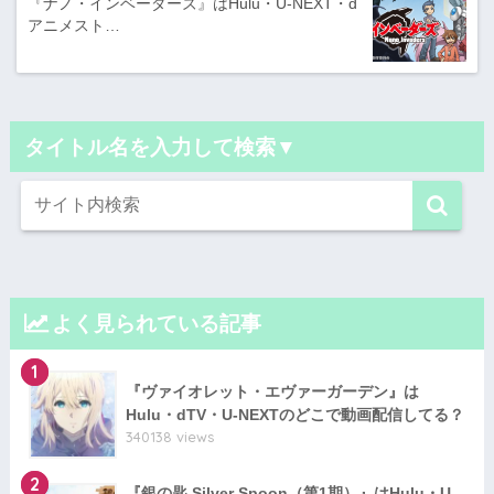
『ナノ・インベーダーズ』はHulu・U-NEXT・d
アニメスト…
タイトル名を入力して検索▼
よく見られている記事
1
『ヴァイオレット・エヴァーガーデン』は
Hulu・dTV・U-NEXTのどこで動画配信してる？
340138 views
2
『銀の匙 Silver Spoon（第1期）』はHulu・U-