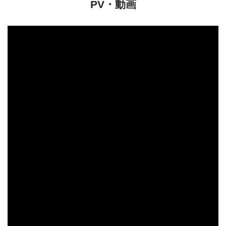
PV・動画