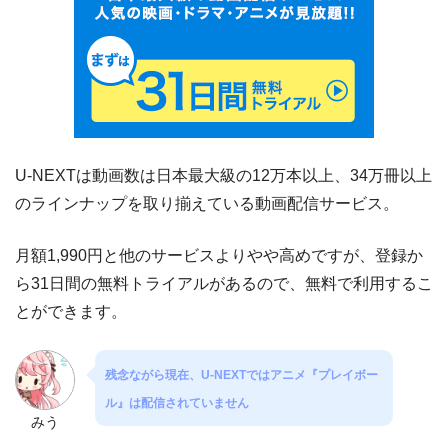
U-NEXTは動画数は日本最大級の12万本以上、34万冊以上
のラインナップを取り揃えている動画配信サービス。
月額1,990円と他のサービスよりやや高めですが、登録か
ら31日間の無料トライアルがあるので、無料で利用するこ
とができます。
残念ながら現在、U-NEXTではアニメ『プレイボー
ル』は配信されていません
みう