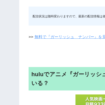
配信状況は随時変わりますので、最新の配信情報は
>>
無料で『ガーリッシュ ナンバー』を
huluでアニメ『ガーリッ
いる？