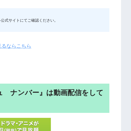
各公式サイトにてご確認ください。
見るならこちら
シュ ナンバー』は動画配信をして