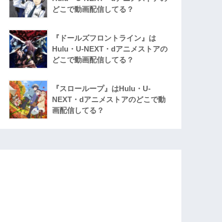
どこで動画配信してる？
『ドールズフロントライン』は
Hulu・U-NEXT・dアニメストアの
どこで動画配信してる？
『スローループ』はHulu・U-
NEXT・dアニメストアのどこで動
画配信してる？