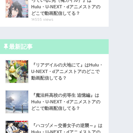
っている｡完（俺ガイル）』は
Hulu・U-NEXT・dアニメストアの
どこで動画配信してる？
14555 views
最新記事
『リアデイルの大地にて』はHulu・
U-NEXT・dアニメストアのどこで
動画配信してる？
『魔法科高校の劣等生 追憶編』は
Hulu・U-NEXT・dアニメストアの
どこで動画配信してる？
『ハコヅメ～交番女子の逆襲～』は
Hulu・U-NEXT・dアニメストアの