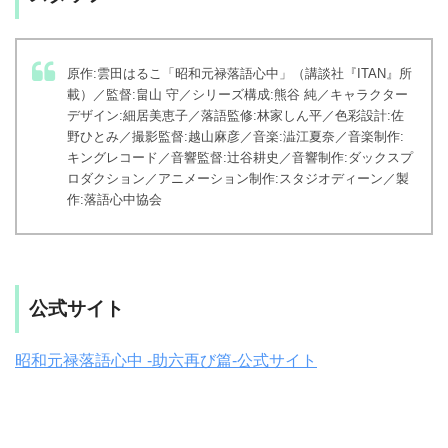
原作:雲田はるこ「昭和元禄落語心中」（講談社『ITAN』所
載）／監督:畠山 守／シリーズ構成:熊谷 純／キャラクター
デザイン:細居美恵子／落語監修:林家しん平／色彩設計:佐
野ひとみ／撮影監督:越山麻彦／音楽:澁江夏奈／音楽制作:
キングレコード／音響監督:辻谷耕史／音響制作:ダックスプ
ロダクション／アニメーション制作:スタジオディーン／製
作:落語心中協会
公式サイト
昭和元禄落語心中 -助六再び篇-公式サイト