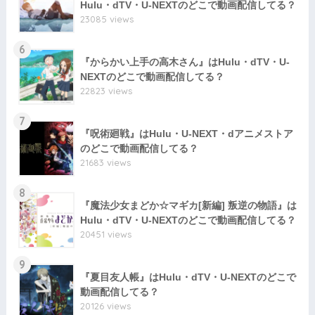
Hulu・dTV・U-NEXTのどこで動画配信してる？
23085 views
6
『からかい上手の高木さん』はHulu・dTV・U-
NEXTのどこで動画配信してる？
22823 views
7
『呪術廻戦』はHulu・U-NEXT・dアニメストア
のどこで動画配信してる？
21683 views
8
『魔法少女まどか☆マギカ[新編] 叛逆の物語』は
Hulu・dTV・U-NEXTのどこで動画配信してる？
20451 views
9
『夏目友人帳』はHulu・dTV・U-NEXTのどこで
動画配信してる？
20126 views