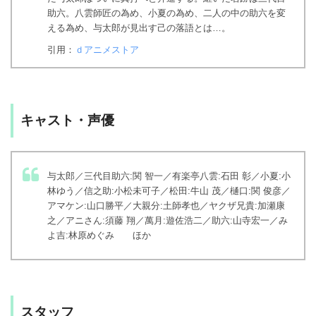
助六。八雲師匠の為め、小夏の為め、二人の中の助六を変
える為め、与太郎が見出す己の落語とは…。
引用：
ｄアニメストア
キャスト・声優
与太郎／三代目助六:関 智一／有楽亭八雲:石田 彰／小夏:小
林ゆう／信之助:小松未可子／松田:牛山 茂／樋口:関 俊彦／
アマケン:山口勝平／大親分:土師孝也／ヤクザ兄貴:加瀬康
之／アニさん:須藤 翔／萬月:遊佐浩二／助六:山寺宏一／み
よ吉:林原めぐみ ほか
スタッフ