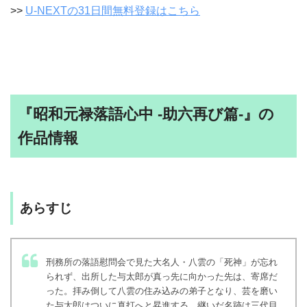
>>
U-NEXTの31日間無料登録はこちら
『昭和元禄落語心中 -助六再び篇-』の
作品情報
あらすじ
刑務所の落語慰問会で見た大名人・八雲の「死神」が忘れ
られず、出所した与太郎が真っ先に向かった先は、寄席だ
った。拝み倒して八雲の住み込みの弟子となり、芸を磨い
た与太郎はついに真打へと昇進する。継いだ名跡は三代目