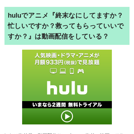
huluでアニメ『終末なにしてますか？
忙しいですか？救ってもらっていいで
すか？』は動画配信をしている？