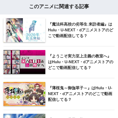
このアニメに関連する記事
『魔法科高校の劣等生 来訪者編』は
Hulu・U-NEXT・dアニメストアのど
こで動画配信してる？
『ようこそ実力至上主義の教室へ』
はHulu・U-NEXT・dアニメストアの
どこで動画配信してる？
『薄桜鬼～御伽草子～』はHulu・U-
NEXT・dアニメストアのどこで動画
配信してる？