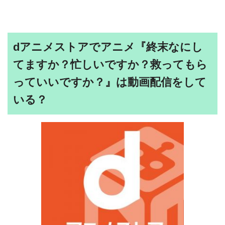
dアニメストアでアニメ『終末なにし
てますか？忙しいですか？救ってもら
っていいですか？』は動画配信をして
いる？