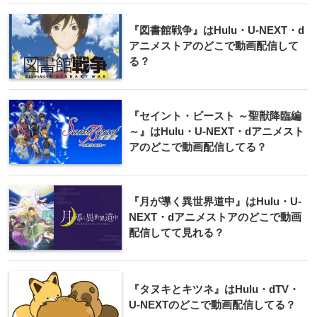
『図書館戦争』はHulu・U-NEXT・d
アニメストアのどこで動画配信して
る？
『セイント・ビースト ～聖獣降臨編
～』はHulu・U-NEXT・dアニメスト
アのどこで動画配信してる？
『月が導く異世界道中』はHulu・U-
NEXT・dアニメストアのどこで動画
配信してて見れる？
『タヌキとキツネ』はHulu・dTV・
U-NEXTのどこで動画配信してる？