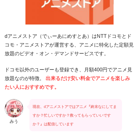
dアニメストア（でぃーあにめすとあ）はNTTドコモとド
コモ・アニメストアが運営する、アニメに特化した定額見
放題のビデオ・オン・デマンドサービスです。
ドコモ以外のユーザーも登録でき、月額400円でアニメ見
放題なのが特徴。
出来るだけ安い料金でアニメを楽しみ
たい人におすすめです。
現在、dアニメストアではアニメ『終末なにしてま
すか？忙しいですか？救ってもらっていいです
みう
か？』は配信しています