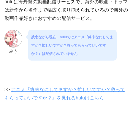
huluは海外発の動画配信サービスで、海外の映画・ドラマ
は新作から名作まで幅広く取り揃えられているので海外の
動画作品好きにおすすめの配信サービス。
残念ながら現在、huluではアニメ『終末なにしてま
すか？忙しいですか？救ってもらっていいです
みう
か？』は配信されていません
>>
アニメ『終末なにしてますか？忙しいですか？救って
もらっていいですか？』を見れるhuluはこちら