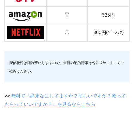
◯
325円
◯
800円(ﾍﾞｰｼｯｸ)
配信状況は随時変わりますので、最新の配信情報は各公式サイトにてご
確認ください。
>>
無料で『終末なにしてますか？忙しいですか？救って
もらっていいですか？』を見るならこちら