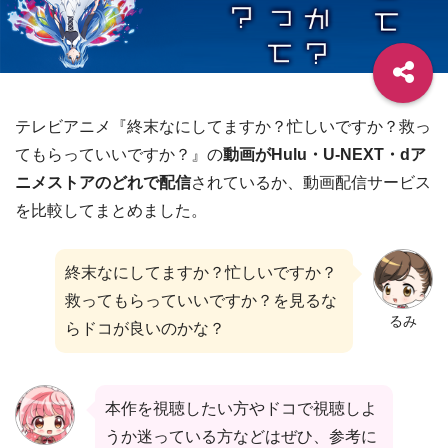
テレビアニメ『終末なにしてますか？忙しいですか？救っ
てもらっていいですか？』の
動画がHulu・U-NEXT・dア
ニメストアのどれで配信
されているか、動画配信サービス
を比較してまとめました。
終末なにしてますか？忙しいですか？
救ってもらっていいですか？を見るな
るみ
らドコが良いのかな？
本作を視聴したい方やドコで視聴しよ
うか迷っている方などはぜひ、参考に