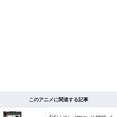
このアニメに関連する記事