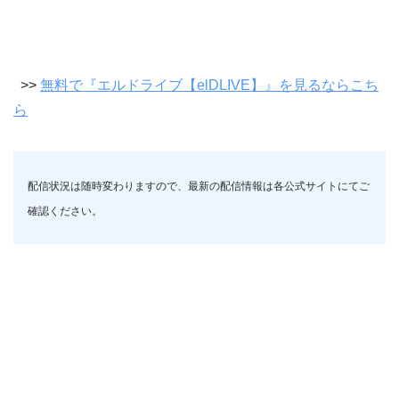
>>
無料で『エルドライブ【elDLIVE】』を見るならこち
ら
配信状況は随時変わりますので、最新の配信情報は各公式サイトにてご
確認ください。