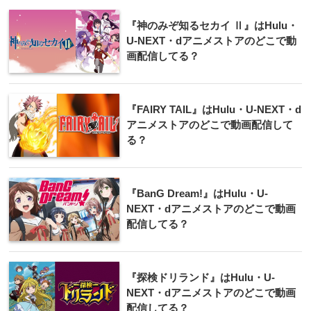
『神のみぞ知るセカイ Ⅱ』はHulu・
U-NEXT・dアニメストアのどこで動
画配信してる？
『FAIRY TAIL』はHulu・U-NEXT・d
アニメストアのどこで動画配信して
る？
『BanG Dream!』はHulu・U-
NEXT・dアニメストアのどこで動画
配信してる？
『探検ドリランド』はHulu・U-
NEXT・dアニメストアのどこで動画
配信してる？