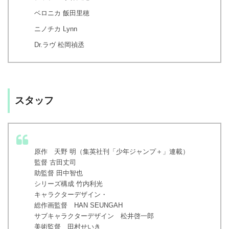
ベロニカ 飯田里穂
ニノチカ Lynn
Dr.ラヴ 松岡禎丞
スタッフ
原作 天野 明（集英社刊「少年ジャンプ＋」連載）
監督 古田丈司
助監督 田中智也
シリーズ構成 竹内利光
キャラクターデザイン・
総作画監督 HAN SEUNGAH
サブキャラクターデザイン 松井啓一郎
美術監督 田村せいき