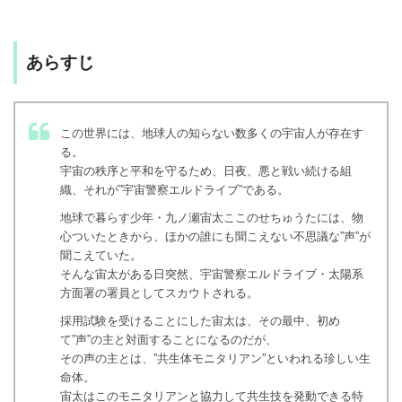
あらすじ
この世界には、地球人の知らない数多くの宇宙人が存在す
る。
宇宙の秩序と平和を守るため、日夜、悪と戦い続ける組
織、それが”宇宙警察エルドライブ”である。
地球で暮らす少年・九ノ瀬宙太ここのせちゅうたには、物
心ついたときから、ほかの誰にも聞こえない不思議な”声”が
聞こえていた。
そんな宙太がある日突然、宇宙警察エルドライブ・太陽系
方面署の署員としてスカウトされる。
採用試験を受けることにした宙太は、その最中、初め
て”声”の主と対面することになるのだが、
その声の主とは、”共生体モニタリアン”といわれる珍しい生
命体。
宙太はこのモニタリアンと協力して共生技を発動できる特