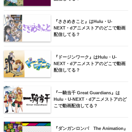
『ささめきこと』はHulu・U-
NEXT・dアニメストアのどこで動画
配信してる？
『ドージンワーク』はHulu・U-
NEXT・dアニメストアのどこで動画
配信してる？
『一騎当千 Great Guardians』は
Hulu・U-NEXT・dアニメストアのど
こで動画配信してる？
『ダンガンロンパ The Animation』