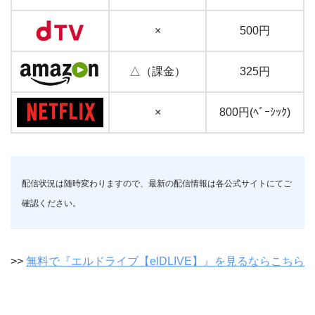
×
500円
△（課金）
325円
×
800円(ﾍﾞｰｼｯｸ)
配信状況は随時変わりますので、最新の配信情報は各公式サイトにてご
確認ください。
>>
無料で『エルドライブ【elDLIVE】』を見るならこちら