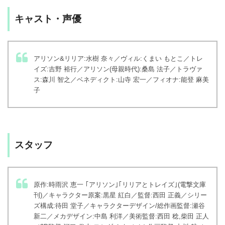
キャスト・声優
アリソン&リリア:水樹 奈々／ヴィル:くまい もとこ／トレ
イズ:吉野 裕行／アリソン(母親時代):桑島 法子／トラヴァ
ス:森川 智之／ベネディクト:山寺 宏一／フィオナ:能登 麻美
子
スタッフ
原作:時雨沢 恵一 ｢アリソン｣｢リリアとトレイズ｣(電撃文庫
刊)／キャラクター原案:黒星 紅白／監督:西田 正義／シリー
ズ構成:待田 堂子／キャラクターデザイン/総作画監督:瀬谷
新二／メカデザイン:中島 利洋／美術監督:西田 稔,柴田 正人