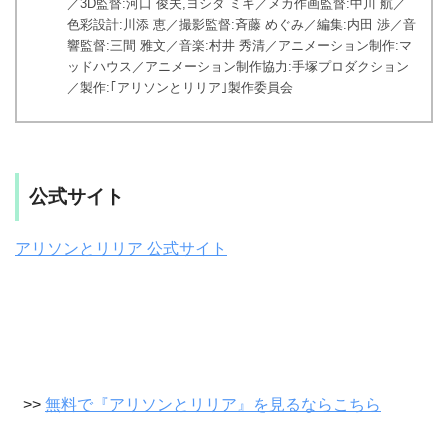
／3D監督:河口 俊夫,ヨシダ ミキ／メカ作画監督:中川 航／
色彩設計:川添 恵／撮影監督:斉藤 めぐみ／編集:内田 渉／音
響監督:三間 雅文／音楽:村井 秀清／アニメーション制作:マ
ッドハウス／アニメーション制作協力:手塚プロダクション
／製作:｢アリソンとリリア｣製作委員会
公式サイト
アリソンとリリア 公式サイト
>>
無料で『アリソンとリリア』を見るならこちら