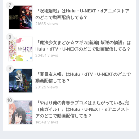
7
『呪術廻戦』はHulu・U-NEXT・dアニメストア
のどこで動画配信してる？
21683 views
8
『魔法少女まどか☆マギカ[新編] 叛逆の物語』は
Hulu・dTV・U-NEXTのどこで動画配信してる？
20451 views
9
『夏目友人帳』はHulu・dTV・U-NEXTのどこで
動画配信してる？
20126 views
10
『やはり俺の青春ラブコメはまちがっている｡完
（俺ガイル）』はHulu・U-NEXT・dアニメスト
アのどこで動画配信してる？
14548 views