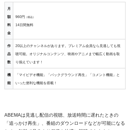
月
額
960円
（税込）
料
14日間無料
金
作
20以上のチャンネルがあります。プレミアム会員なら見逃しても視
品
聴可能。オリジナルコンテンツ、映画やアニメまで幅広く動画を取
数
り揃えています！
機
「マイビデオ機能」「バックグラウンド再生」「コメント機能」と
能
いった便利な機能を搭載！
ABEMAは見逃し配信の視聴、放送時間に遅れたときの
「追っかけ再生」、番組のダウンロードなどが可能になる