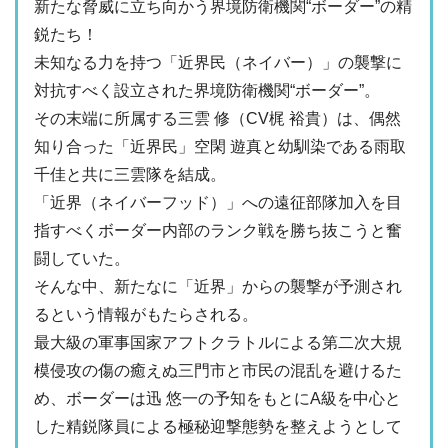
新たな脅威に立ち向かう界境防衛機関“ボーダー”の精
鋭たち！
未知なる力を持つ「近界民（ネイバー）」の襲撃に
対抗すべく設立された界境防衛機関“ボーダー”。
その末端に所属する三雲 修（CV梶 裕貴）は、偶然
知り合った「近界民」空閑 遊真と幼馴染である雨取
千佳と共に三雲隊を結成。
「近界（ネイバーフッド）」への遠征部隊加入を目
指すべくボーダー内部のランク戦を勝ち抜こうと奮
闘していた。
そんな中、新たなに「近界」からの襲撃が予測され
るという情報がもたらされる。
最大級の軍事国家アフトクラトルによる第二次大規
模侵攻の傷の癒えぬ三門市と市民の混乱を避けるた
め、ボーダーは迅 悠一の予知をもとにA級を中心と
した精鋭隊員による極秘迎撃態勢を整えようとして