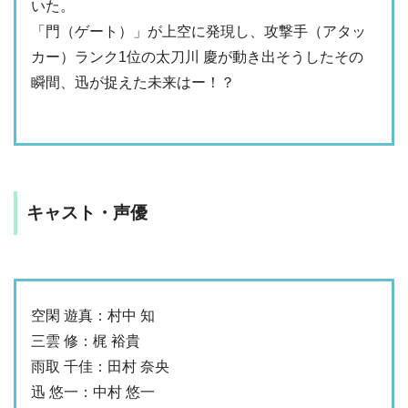
いた。
「門（ゲート）」が上空に発現し、攻撃手（アタッ
カー）ランク1位の太刀川 慶が動き出そうしたその
瞬間、迅が捉えた未来はー！？
キャスト・声優
空閑 遊真：村中 知
三雲 修：梶 裕貴
雨取 千佳：田村 奈央
迅 悠一：中村 悠一