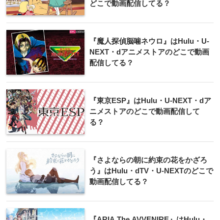
どこで動画配信してる？
『魔人探偵脳噛ネウロ』はHulu・U-
NEXT・dアニメストアのどこで動画
配信してる？
『東京ESP』はHulu・U-NEXT・dア
ニメストアのどこで動画配信して
る？
『さよならの朝に約束の花をかざろ
う』はHulu・dTV・U-NEXTのどこで
動画配信してる？
『ARIA The AVVENIRE』はHulu・