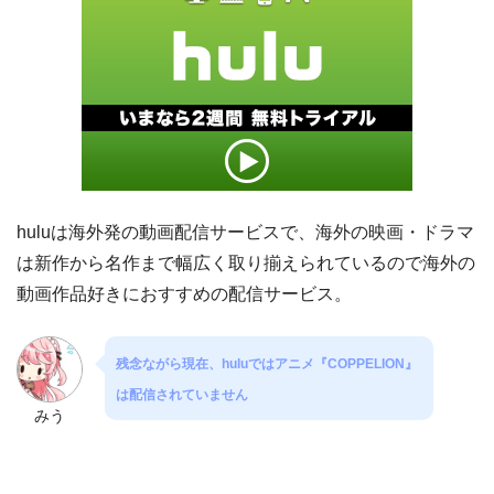
huluは海外発の動画配信サービスで、海外の映画・ドラマ
は新作から名作まで幅広く取り揃えられているので海外の
動画作品好きにおすすめの配信サービス。
残念ながら現在、huluではアニメ『COPPELION』
は配信されていません
みう