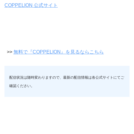
COPPELION 公式サイト
>>
無料で『COPPELION』を見るならこちら
配信状況は随時変わりますので、最新の配信情報は各公式サイトにてご
確認ください。