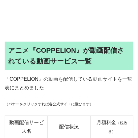
アニメ『COPPELION』が動画配信さ
れている動画サービス一覧
『COPPELION』の動画を配信している動画サイトを一覧
表にまとめました
（バナーをクリックすれば各公式サイトに飛びます）
動画配信サービ
月額料金
（税抜
配信状況
ス名
き）