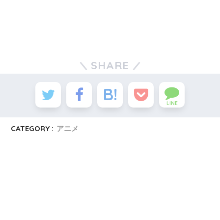
SHARE
LINE
CATEGORY :
アニメ