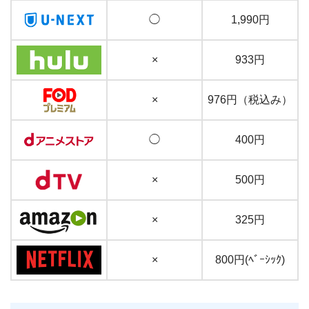
◯
1,990円
×
933円
×
976円（税込み）
◯
400円
×
500円
×
325円
×
800円(ﾍﾞｰｼｯｸ)