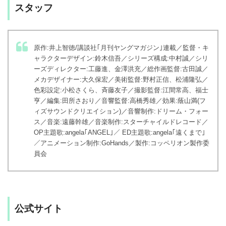
スタッフ
原作:井上智徳/講談社｢月刊ヤングマガジン｣連載／監督・キ
ャラクターデザイン:鈴木信吾／シリーズ構成:中村誠／シリ
ーズディレクター:工藤進、金澤洪充／総作画監督:古田誠／
メカデザイナー:大久保宏／美術監督:野村正信、松浦隆弘／
色彩設定:小松さくら、斉藤友子／撮影監督:江間常高、福士
亨／編集:田所さおり／音響監督:高橋秀雄／効果:蔭山満(フ
ィズサウンドクリエイション)／音響制作:ドリーム・フォー
ス／音楽:遠藤幹雄／音楽制作:スターチャイルドレコード／
OP主題歌:angela｢ANGEL｣／ ED主題歌:angela｢遠くまで｣
／アニメーション制作:GoHands／製作:コッペリオン製作委
員会
公式サイト