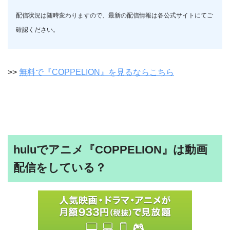
配信状況は随時変わりますので、最新の配信情報は各公式サイトにてご
確認ください。
>>
無料で『COPPELION』を見るならこちら
huluでアニメ『COPPELION』は動画
配信をしている？