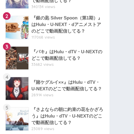
で動画配信してる？
340134 views
2
『銀の匙 Silver Spoon（第1期）』
はHulu・U-NEXT・dアニメストア
のどこで動画配信してる？
117068 views
3
『バキ』はHulu・dTV・U-NEXTの
どこで動画配信してる？
33682 views
4
『賭ケグルイ××』はHulu・dTV・
U-NEXTのどこで動画配信してる？
28914 views
5
『さよならの朝に約束の花をかざろ
う』はHulu・dTV・U-NEXTのどこ
で動画配信してる？
23089 views