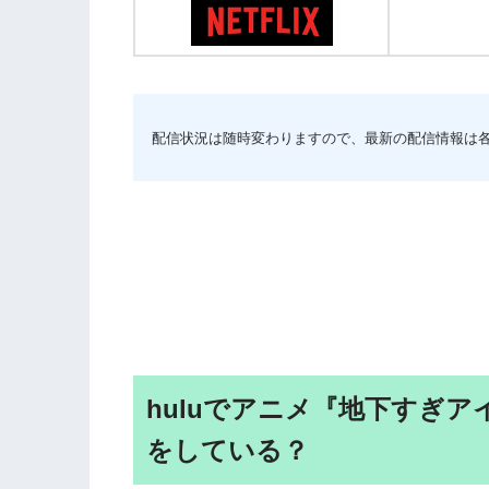
配信状況は随時変わりますので、最新の配信情報は
huluでアニメ『地下すぎ
をしている？