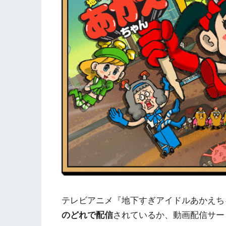
テレビアニメ『地下すぎアイドルあかえち
のどれで配信
されているか、動画配信サー