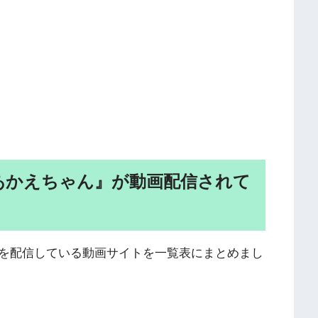
あかえちゃん』が動画配信されて
を配信している動画サイトを一覧表にまとめまし