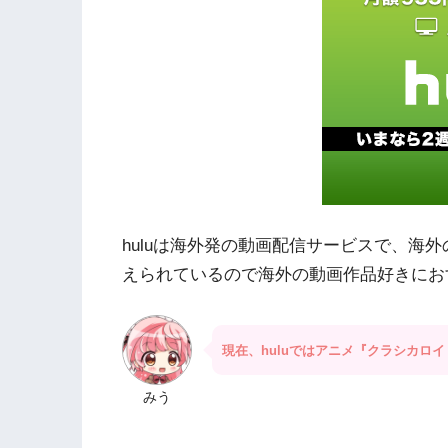
huluは海外発の動画配信サービスで、海
えられているので海外の動画作品好きにお
現在、huluではアニメ『クラシカロ
みう