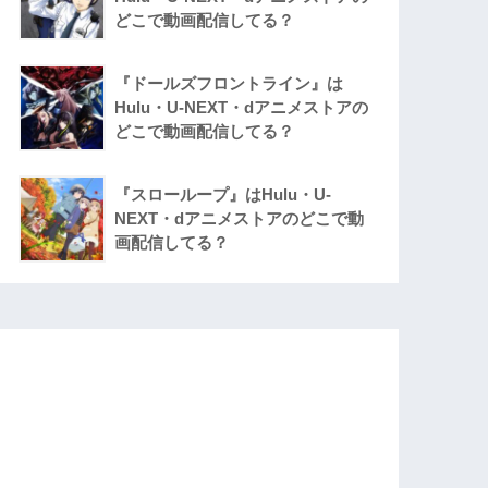
どこで動画配信してる？
『ドールズフロントライン』は
Hulu・U-NEXT・dアニメストアの
どこで動画配信してる？
『スローループ』はHulu・U-
NEXT・dアニメストアのどこで動
画配信してる？