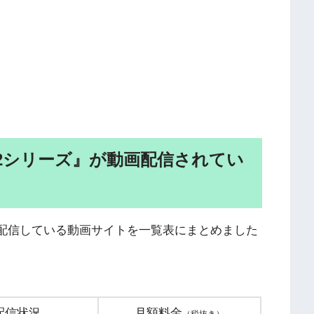
2シリーズ』が動画配信されてい
を配信している動画サイトを一覧表にまとめました
配信状況
月額料金