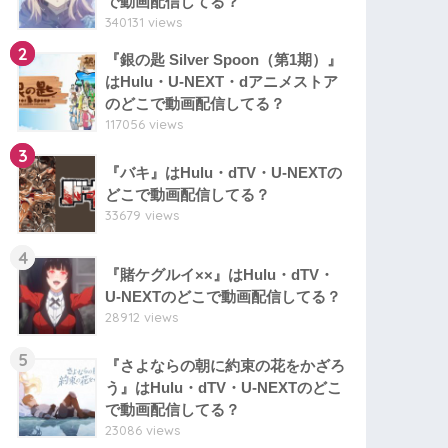
で動画配信してる？
340131 views
2
『銀の匙 Silver Spoon（第1期）』
はHulu・U-NEXT・dアニメストア
のどこで動画配信してる？
117056 views
3
『バキ』はHulu・dTV・U-NEXTの
どこで動画配信してる？
33679 views
4
『賭ケグルイ××』はHulu・dTV・
U-NEXTのどこで動画配信してる？
28912 views
5
『さよならの朝に約束の花をかざろ
う』はHulu・dTV・U-NEXTのどこ
で動画配信してる？
23086 views