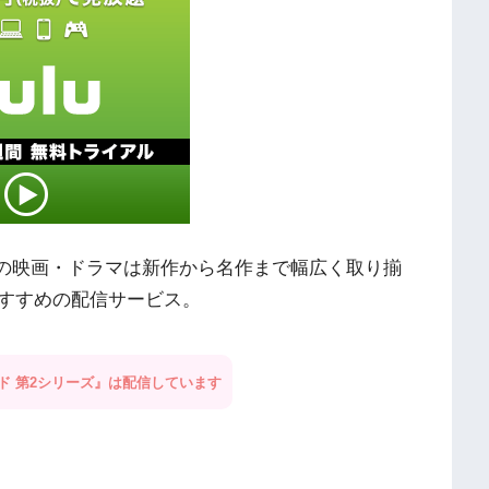
外の映画・ドラマは新作から名作まで幅広く取り揃
すすめの配信サービス。
イド 第2シリーズ』は配信しています