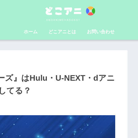
ホーム
どこアニとは
お問い合わせ
ズ』はHulu・U-NEXT・dアニ
信してる？