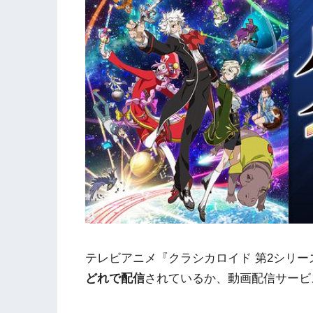
テレビアニメ『クラシカロイド 第2シリー
どれで配信
されているか、動画配信サービ