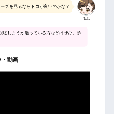
リーズを見るならドコが良いのかな？
るみ
視聴しようか迷っている方などはぜひ、参
V・動画