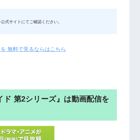
各公式サイトにてご確認ください。
』を 無料で見るならはこちら
イド 第2シリーズ』は動画配信を