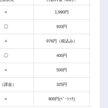
（税抜き）
×
1,990円
◯
933円
×
976円（税込み）
◯
400円
×
500円
（課金）
325円
×
800円(ﾍﾞｰｼｯｸ)