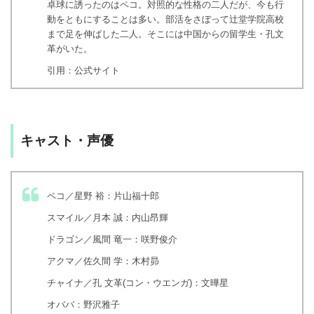
卓球に誘ったのはペコ。対照的な性格の二人だが、今も行
動をともにすることは多い。部活をさぼって辻堂学院高校
まで足を伸ばした二人。そこには中国からの留学生・孔文
革がいた。
引用：公式サイト
キャスト・声優
ペコ／星野 裕：片山福十郎
スマイル／月本 誠：内山昂輝
ドラゴン／風間 竜一：咲野俊介
アクマ／佐久間 学：木村昴
チャイナ／孔 文革(コン・ウエンガ)：文曄星
オババ：野沢雅子