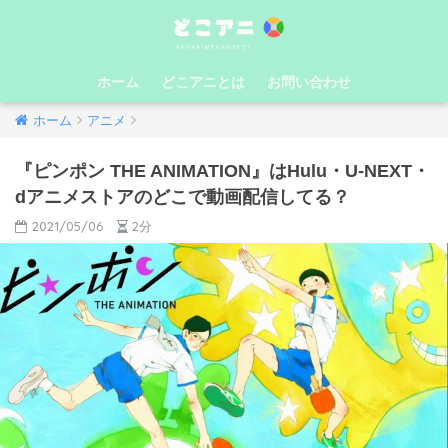
ホーム
どこアニとは
お問い合わせ
ホーム
アニメ
『ピンポン THE ANIMATION』はHulu・U-NEXT・
dアニメストアのどこで動画配信してる？
2021/05/06
2分