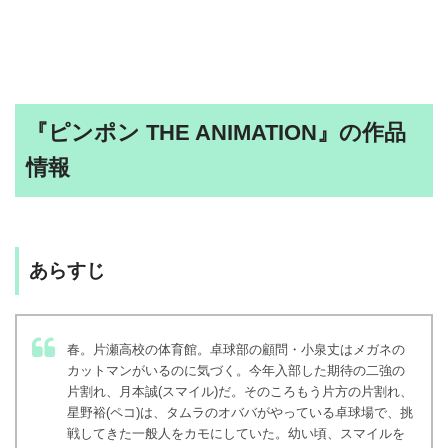
『ピンポン THE ANIMATION』の作品
情報
あらすじ
春。片瀬高校の体育館。卓球部の顧問・小泉丈はメガネの
カットマンがいるのに気づく。今年入部した期待の二強の
片割れ、月本誠(スマイル)だ。そのころもう片方の片割れ、
星野裕(ペコ)は、タムラのオババがやっている卓球場で、挑
戦してきた一般人をカモにしていた。幼い頃、スマイルを