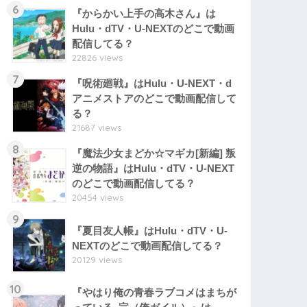
6
『からかい上手の高木さん』は
Hulu・dTV・U-NEXTのどこで動画
配信してる？
22826 views
7
『呪術廻戦』はHulu・U-NEXT・d
アニメストアのどこで動画配信して
る？
21687 views
8
『魔法少女まどか☆マギカ[新編] 叛
逆の物語』はHulu・dTV・U-NEXT
のどこで動画配信してる？
20454 views
9
『夏目友人帳』はHulu・dTV・U-
NEXTのどこで動画配信してる？
20129 views
10
『やはり俺の青春ラブコメはまちが