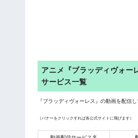
アニメ『ブラッディヴォー
サービス一覧
『ブラッディヴォーレス』の動画を配信し
（バナーをクリックすれば各公式サイトに飛びます）
動画配信サービス名