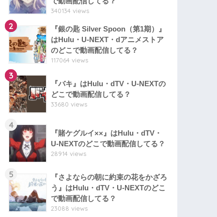
で動画配信してる？
340134 views
2
『銀の匙 Silver Spoon（第1期）』
はHulu・U-NEXT・dアニメストア
のどこで動画配信してる？
117064 views
3
『バキ』はHulu・dTV・U-NEXTの
どこで動画配信してる？
33680 views
4
『賭ケグルイ××』はHulu・dTV・
U-NEXTのどこで動画配信してる？
28914 views
5
『さよならの朝に約束の花をかざろ
う』はHulu・dTV・U-NEXTのどこ
で動画配信してる？
23088 views