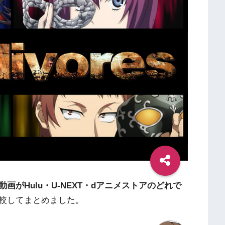
動画がHulu・U-NEXT・dアニメストアのどれで
較してまとめました。