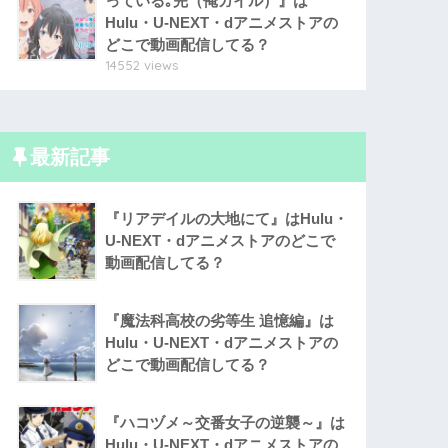
っている｡完（俺ガイル）』は
Hulu・U-NEXT・dアニメストアの
どこで動画配信してる？
14552 views
最新記事
『リアデイルの大地にて』はHulu・
U-NEXT・dアニメストアのどこで
動画配信してる？
『魔法科高校の劣等生 追憶編』は
Hulu・U-NEXT・dアニメストアの
どこで動画配信してる？
『ハコヅメ～交番女子の逆襲～』は
Hulu・U-NEXT・dアニメストアの