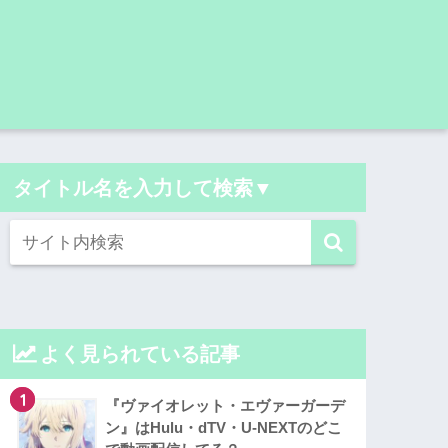
タイトル名を入力して検索▼
よく見られている記事
1
『ヴァイオレット・エヴァーガーデ
ン』はHulu・dTV・U-NEXTのどこ