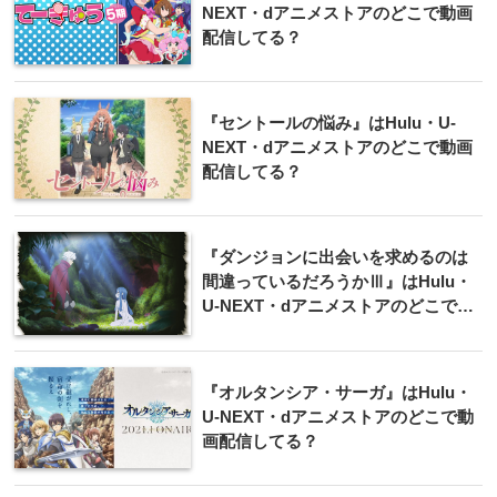
NEXT・dアニメストアのどこで動画
配信してる？
『セントールの悩み』はHulu・U-
NEXT・dアニメストアのどこで動画
配信してる？
『ダンジョンに出会いを求めるのは
間違っているだろうかⅢ』はHulu・
U-NEXT・dアニメストアのどこで動
画配信してる？
『オルタンシア・サーガ』はHulu・
U-NEXT・dアニメストアのどこで動
画配信してる？