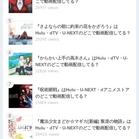
こで動画配信してる？
28917 views
5
『さよならの朝に約束の花をかざろう』は
Hulu・dTV・U-NEXTのどこで動画配信してる？
23093 views
6
『からかい上手の高木さん』はHulu・dTV・U-
NEXTのどこで動画配信してる？
22826 views
7
『呪術廻戦』はHulu・U-NEXT・dアニメストア
のどこで動画配信してる？
21689 views
8
『魔法少女まどか☆マギカ[新編] 叛逆の物語』は
Hulu・dTV・U-NEXTのどこで動画配信してる？
20455 views