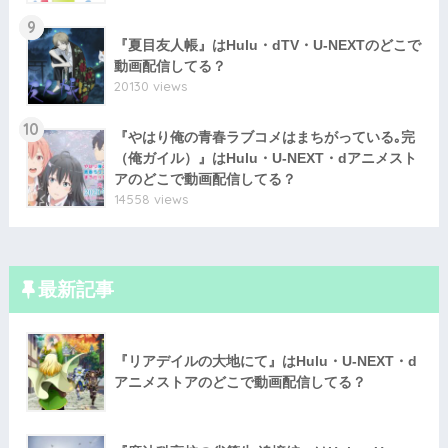
9
『夏目友人帳』はHulu・dTV・U-NEXTのどこで
動画配信してる？
20130 views
10
『やはり俺の青春ラブコメはまちがっている｡完
（俺ガイル）』はHulu・U-NEXT・dアニメスト
アのどこで動画配信してる？
14558 views
最新記事
『リアデイルの大地にて』はHulu・U-NEXT・d
アニメストアのどこで動画配信してる？