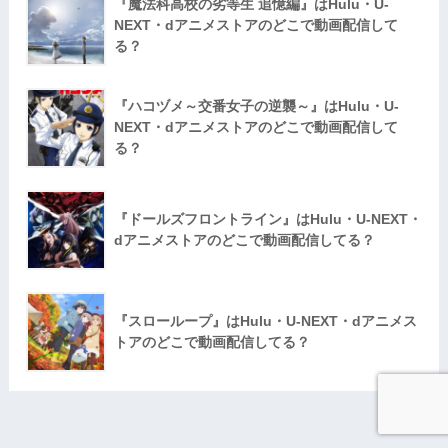
『魔法科高校の劣等生 追憶編』はHulu・U-
NEXT・dアニメストアのどこで動画配信して
る？
『ハコヅメ～交番女子の逆襲～』はHulu・U-
NEXT・dアニメストアのどこで動画配信して
る？
『ドールズフロントライン』はHulu・U-NEXT・
dアニメストアのどこで動画配信してる？
『スローループ』はHulu・U-NEXT・dアニメス
トアのどこで動画配信してる？