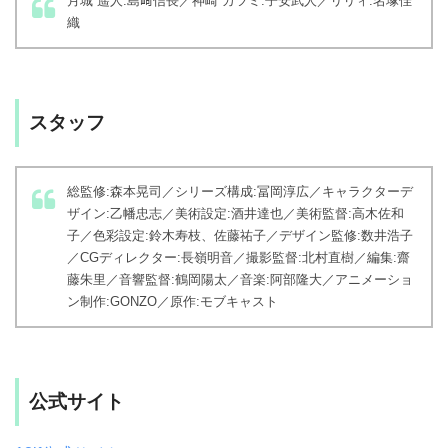
月城 遥人:島﨑信長／神崎 カツミ:子安武人／リリィ:名塚佳
織
スタッフ
総監修:森本晃司／シリーズ構成:冨岡淳広／キャラクターデ
ザイン:乙幡忠志／美術設定:酒井達也／美術監督:高木佐和
子／色彩設定:鈴木寿枝、佐藤祐子／デザイン監修:数井浩子
／CGディレクター:長嶺明音／撮影監督:北村直樹／編集:齋
藤朱里／音響監督:鶴岡陽太／音楽:阿部隆大／アニメーショ
ン制作:GONZO／原作:モブキャスト
公式サイト