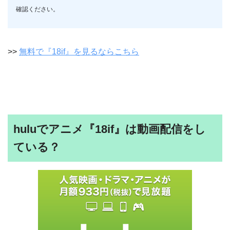
確認ください。
>>
無料で『18if』を見るならこちら
huluでアニメ『18if』は動画配信をし
ている？