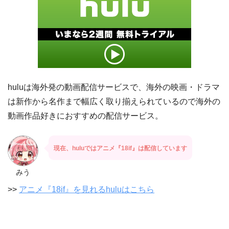
huluは海外発の動画配信サービスで、海外の映画・ドラマ
は新作から名作まで幅広く取り揃えられているので海外の
動画作品好きにおすすめの配信サービス。
現在、huluではアニメ『18if』は配信しています
みう
>>
アニメ『18if』を見れるhuluはこちら