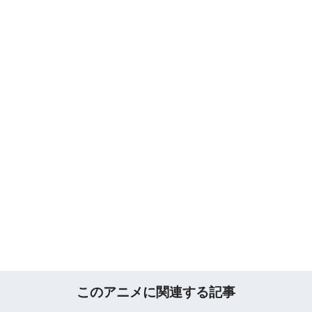
このアニメに関連する記事