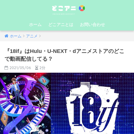
ホーム
どこアニとは
お問い合わせ
ホーム
アニメ
『18if』はHulu・U-NEXT・dアニメストアのどこ
で動画配信してる？
2021/05/06
2分