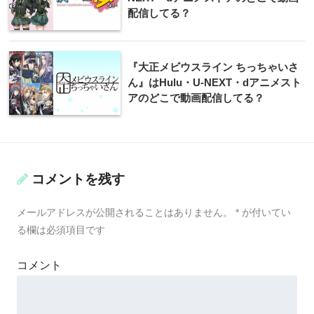
配信してる？
『大正メビウスライン ちっちゃいさ
ん』はHulu・U-NEXT・dアニメスト
アのどこで動画配信してる？
コメントを残す
メールアドレスが公開されることはありません。
*
が付いてい
る欄は必須項目です
コメント