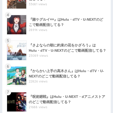
33681 views
4
『賭ケグルイ××』はHulu・dTV・U-NEXTのど
こで動画配信してる？
28914 views
5
『さよならの朝に約束の花をかざろう』は
Hulu・dTV・U-NEXTのどこで動画配信してる？
23089 views
6
『からかい上手の高木さん』はHulu・dTV・U-
NEXTのどこで動画配信してる？
22826 views
7
『呪術廻戦』はHulu・U-NEXT・dアニメストア
のどこで動画配信してる？
21688 views