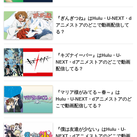
『ぎんぎつね』はHulu・U-NEXT・d
アニメストアのどこで動画配信して
る？
『キズナイーバー』はHulu・U-
NEXT・dアニメストアのどこで動画
配信してる？
『マリア様がみてる～春～』は
Hulu・U-NEXT・dアニメストアのど
こで動画配信してる？
『僕は友達が少ない』はHulu・U-
NEXT・dアニメストアのどこで動画