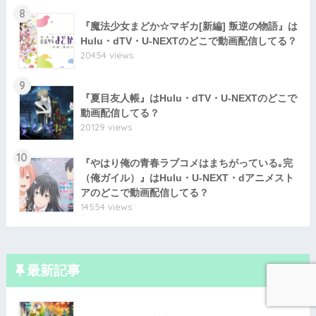
8
『魔法少女まどか☆マギカ[新編] 叛逆の物語』は
Hulu・dTV・U-NEXTのどこで動画配信してる？
20454 views
9
『夏目友人帳』はHulu・dTV・U-NEXTのどこで
動画配信してる？
20129 views
10
『やはり俺の青春ラブコメはまちがっている｡完
（俺ガイル）』はHulu・U-NEXT・dアニメスト
アのどこで動画配信してる？
14554 views
最新記事