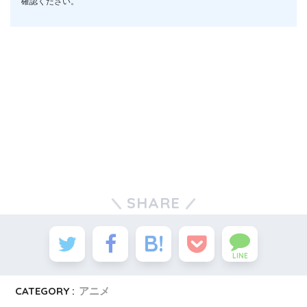
確認ください。
SHARE
LINE
CATEGORY :
アニメ