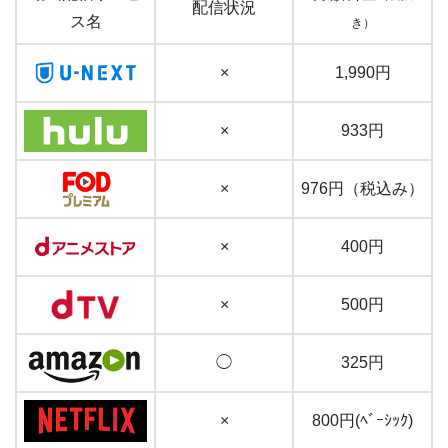
配信状況
ス名
き）
×
1,990円
×
933円
×
976円（税込み）
×
400円
×
500円
◯
325円
×
800円(ﾍﾞｰｼｯｸ)