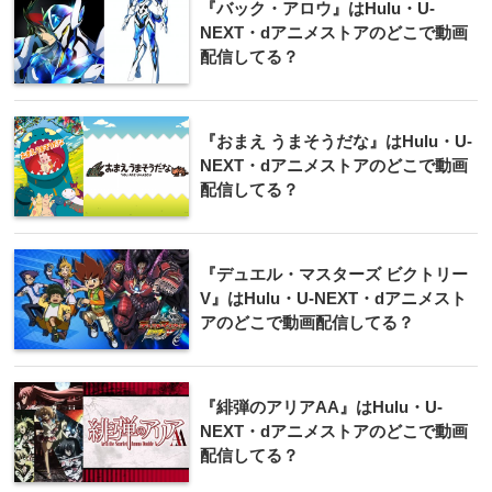
『バック・アロウ』はHulu・U-
NEXT・dアニメストアのどこで動画
配信してる？
『おまえ うまそうだな』はHulu・U-
NEXT・dアニメストアのどこで動画
配信してる？
『デュエル・マスターズ ビクトリー
V』はHulu・U-NEXT・dアニメスト
アのどこで動画配信してる？
『緋弾のアリアAA』はHulu・U-
NEXT・dアニメストアのどこで動画
配信してる？