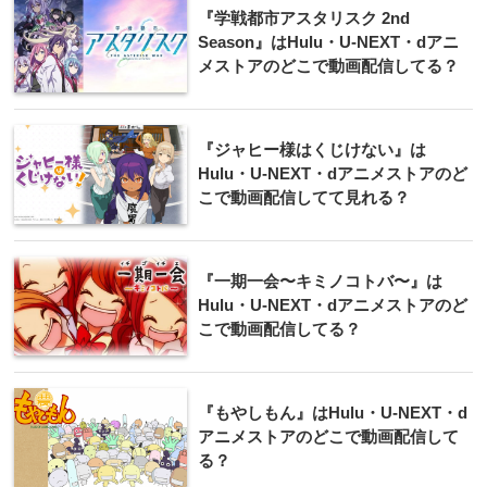
『学戦都市アスタリスク 2nd
Season』はHulu・U-NEXT・dアニ
メストアのどこで動画配信してる？
『ジャヒー様はくじけない』は
Hulu・U-NEXT・dアニメストアのど
こで動画配信してて見れる？
『一期一会〜キミノコトバ〜』は
Hulu・U-NEXT・dアニメストアのど
こで動画配信してる？
『もやしもん』はHulu・U-NEXT・d
アニメストアのどこで動画配信して
る？