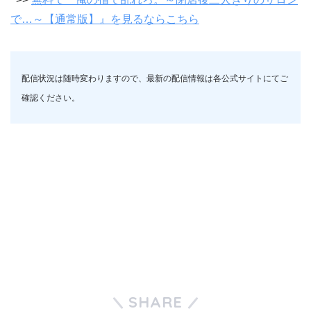
で…～【通常版】』を見るならこちら
配信状況は随時変わりますので、最新の配信情報は各公式サイトにてご
確認ください。
SHARE