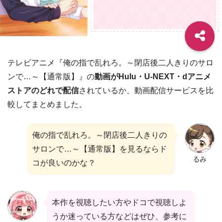
テレビアニメ『俺の指で乱れろ。～閉店後二人きりのサロ
ンで…～【通常版】』の
動画がHulu・U-NEXT・dアニメ
ストアのどれで配信
されているか、動画配信サービスを比
較してまとめました。
俺の指で乱れろ。～閉店後二人きりの
サロンで…～【通常版】を見るならド
るみ
コが良いのかな？
本作を視聴したい方やドコで視聴しよ
うか迷っている方などはぜひ、参考に