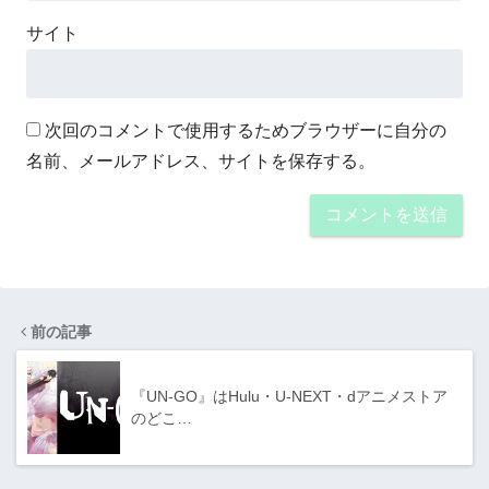
サイト
次回のコメントで使用するためブラウザーに自分の
名前、メールアドレス、サイトを保存する。
前の記事
『UN-GO』はHulu・U-NEXT・dアニメストア
のどこ…