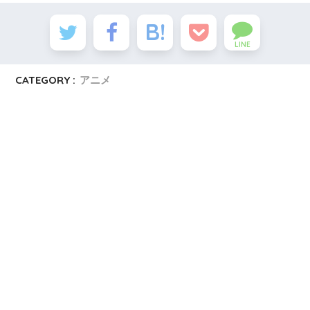
LINE
CATEGORY :
アニメ