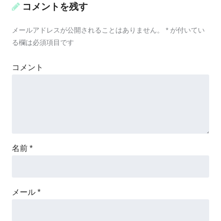
コメントを残す
メールアドレスが公開されることはありません。
*
が付いてい
る欄は必須項目です
コメント
名前
*
メール
*