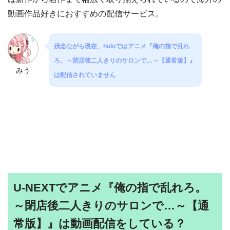
動画作品好きにおすすめの配信サービス。
残念ながら現在、huluではアニメ『俺の指で乱れ
ろ。～閉店後二人きりのサロンで…～【通常版】』
みう
は配信されていません
U-NEXTでアニメ『俺の指で乱れろ。
～閉店後二人きりのサロンで…～【通
常版】』は動画配信をしている？