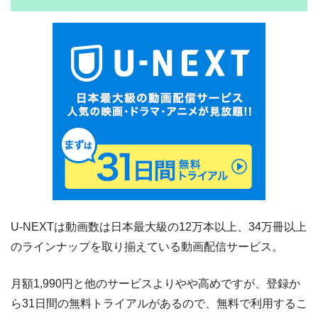
U-NEXTは動画数は日本最大級の12万本以上、34万冊以上
のラインナップを取り揃えている動画配信サービス。
月額1,990円と他のサービスよりやや高めですが、登録か
ら31日間の無料トライアルがあるので、無料で利用するこ