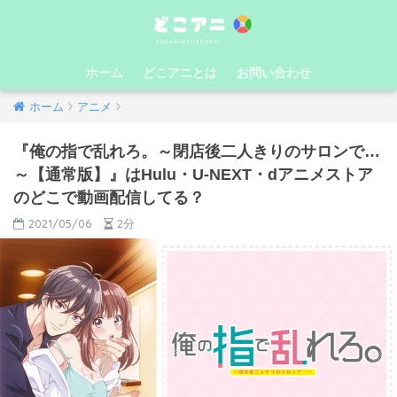
ホーム
どこアニとは
お問い合わせ
ホーム
アニメ
『俺の指で乱れろ。～閉店後二人きりのサロンで…
～【通常版】』はHulu・U-NEXT・dアニメストア
のどこで動画配信してる？
2021/05/06
2分