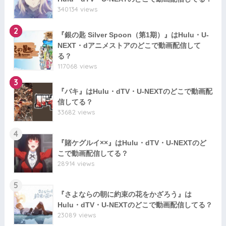
340134 views
2
『銀の匙 Silver Spoon（第1期）』はHulu・U-
NEXT・dアニメストアのどこで動画配信して
る？
117068 views
3
『バキ』はHulu・dTV・U-NEXTのどこで動画配
信してる？
33682 views
4
『賭ケグルイ××』はHulu・dTV・U-NEXTのど
こで動画配信してる？
28914 views
5
『さよならの朝に約束の花をかざろう』は
Hulu・dTV・U-NEXTのどこで動画配信してる？
23089 views