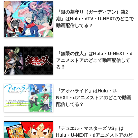
『銀の墓守り（ガーディアン）第2
期』はHulu・dTV・U-NEXTのどこで
動画配信してる？
『無限の住人』はHulu・U-NEXT・d
アニメストアのどこで動画配信して
る？
『アオハライド』はHulu・U-
NEXT・dアニメストアのどこで動画
配信してる？
『デュエル・マスターズ VS』は
Hulu・U-NEXT・dアニメストアのど