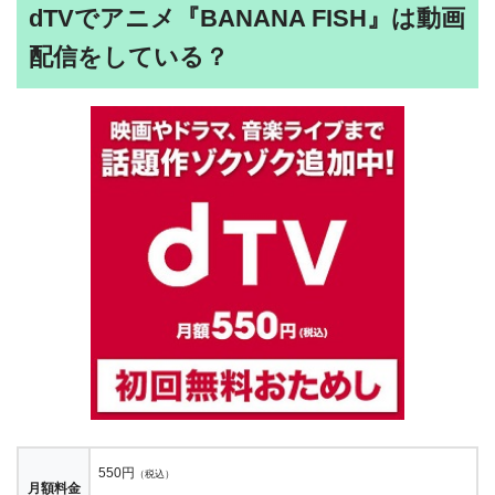
dTVでアニメ『BANANA FISH』は動画
配信をしている？
550円
（税込）
月額料金