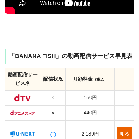
「BANANA FISH」の動画配信サービス早見表
動画配信サー
配信状況
月額料金
（税込）
ビス名
×
550円
×
440円
○
見る
2,189円