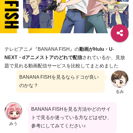
テレビアニメ『BANANA FISH』の
動画がHulu・U-
NEXT・dアニメストアのどれで配信
されているか、見放
題で見れる動画配信サービスを比較してまとめました
BANANA FISHを見るならドコが良い
のかな？
るみ
BANANA FISHを見る方法やどのサイ
トで見るか迷っている方などはぜひ、
みう
参考にしてみてください♪