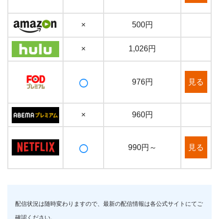
×
500円
×
1,026円
○
見る
976円
×
960円
○
見る
990円～
配信状況は随時変わりますので、最新の配信情報は各公式サイトにてご
確認ください。