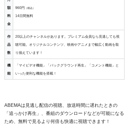
額
960円
（税込）
料
14日間無料
金
作
20以上のチャンネルがあります。プレミアム会員なら見逃しても視
品
聴可能。オリジナルコンテンツ、映画やアニメまで幅広く動画を取
数
り揃えています！
機
「マイビデオ機能」「バックグラウンド再生」「コメント機能」と
能
いった便利な機能を搭載！
ABEMAは見逃し配信の視聴、放送時間に遅れたときの
「追っかけ再生」、番組のダウンロードなどが可能になる
ため、無料で見るより何倍も快適に視聴できます！