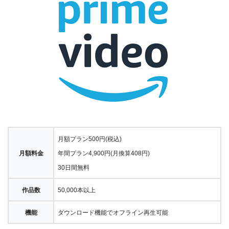
月額プラン500円(税込)
月額料金
年間プラン4,900円(月換算408円)
30日間無料
作品数
50,000本以上
機能
ダウンロード機能でオフライン再生可能