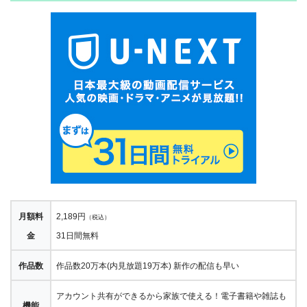
月額料
2,189円
（税込）
金
31日間無料
作品数
作品数20万本(内見放題19万本) 新作の配信も早い
アカウント共有ができるから家族で使える！電子書籍や雑誌も
機能