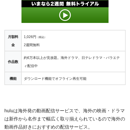
月額料
1,026円
（税込）
金
2週間無料
約6万本以上が見放題。海外ドラマ、日テレドラマ・バラエテ
作品数
ィ配信中
機能
ダウンロード機能でオフライン再生可能
huluは海外発の動画配信サービスで、海外の映画・ドラマ
は新作から名作まで幅広く取り揃えられているので海外の
動画作品好きにおすすめの配信サービス。