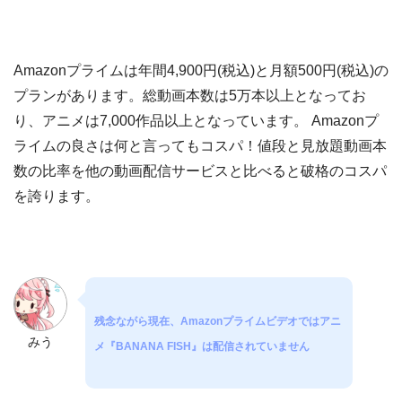
Amazonプライムは年間4,900円(税込)と月額500円(税込)の
プランがあります。総動画本数は5万本以上となってお
り、アニメは7,000作品以上となっています。 Amazonプ
ライムの良さは何と言ってもコスパ！値段と見放題動画本
数の比率を他の動画配信サービスと比べると破格のコスパ
を誇ります。
残念ながら現在、Amazonプライムビデオではアニ
みう
メ『BANANA FISH』は配信されていません