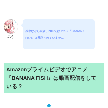
残念ながら現在、huluではアニメ『BANANA
みう
FISH』は配信されていません
Amazonプライムビデオでアニメ
『BANANA FISH』は動画配信をして
いる？