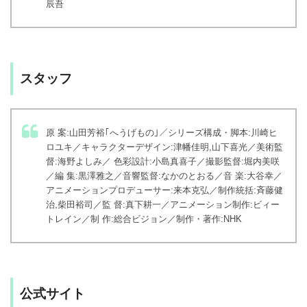
辰吾
スタッフ
原 案:山田芳裕｢へうげもの｣／シリーズ構成・脚本:川崎ヒ
ロユキ／キャラクターデザイン:津幡佳明,山下喜光／美術監
督:海野よしみ／ 色彩設計:小島真喜子／撮影監督:堀内美咲
／編 集:黒澤雅之／音響監督:なかのとおる／音 楽:大谷幸／
アニメーションプロデューサー:来本克弘／制作統括:斉藤健
治,柴田裕司／監 督:真下耕一／アニメーション制作:ビィー
トレイン／制 作:総合ビジョン／制作・著作:NHK
公式サイト