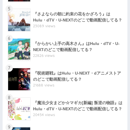
5
『さよならの朝に約束の花をかざろう』は
Hulu・dTV・U-NEXTのどこで動画配信してる？
23089 views
6
『からかい上手の高木さん』はHulu・dTV・U-
NEXTのどこで動画配信してる？
22826 views
7
『呪術廻戦』はHulu・U-NEXT・dアニメストア
のどこで動画配信してる？
21688 views
8
『魔法少女まどか☆マギカ[新編] 叛逆の物語』は
Hulu・dTV・U-NEXTのどこで動画配信してる？
20454 views
9