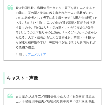
時は戦国乱世。織田信長が今まさに天下を獲らんとするそ
の陰に、茶の湯と物欲に魂を奪われた一人の武将がいた。
のちに数奇者として天下に名を轟かせる｢古田左介(織部)｣で
ある。｢出世｣と｢物｣、二つの欲の間で葛藤と悶絶を繰り返
す日々の中、時代は大きく揺れ動く。やがて左介は｢数奇
者｣としての天下獲りを心に決め、｢へうげもの｣への道をひ
た走る。天才・信長から壮大な世界性を、茶聖・千利休か
ら深遠な精神性を学び、戦国時代を駆け抜けた男/知られざ
る傑物の物語。
引用：
ｄアニメストア
キャスト・声優
古田左介:大倉孝二／織田信長:小山力也／羽柴秀吉:江原正
士／千宗易:田中信夫／明智光秀:田中秀幸／徳川家康:鶴見